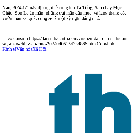
Nào, 30/4-1/5 này dịp nghĩ lễ cùng lên Tà Tổng, Sapa hay Mộc
Châu, Sơn La ăn mận, những trái mận đầu mùa, và lang thang các
vườn mận sai quả, cũng sẽ là một kỳ nghỉ đáng nhớ.
Theo dansinh
https://dansinh.dantri.com.vn/dien-dan-dan-sinh/dam-
say-man-chin-vao-mua-20240405154334866.htm
Copylink
Kinh tế
Văn hóa
Xã Hội