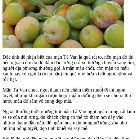
Đặc tính dễ nhận biết của mận Tả Van là quả rất to, nếu mận đỏ thì
bên ngoài có màu đỏ đậm đặc trưng (có xu hướng chuyển sang tím,
người địa phương thường gọi là mận máu chó), còn mận có mầu
xanh hay còn gọi là (mận hậu) thì quả nhỏ hơn vị rất ngọt, giòn và
róc hạt.
Mận Tả Van chua, ngọt thanh nên chấm thêm muối ớt thì ngon
tuyệt, nhưng khi ngâm rượu hoặc ngâm đường phèn sẽ cho ra thứ
nước màu đỏ sẫm vô cùng đẹp mắt.
Ngoài thưởng thức những trái mận Tả Van ngọt ngào trong cái lạnh
se se của núi rừng, du khách cũng có thể tới thăm nơi đây vào
những tháng đầu năm để ngắm hoa mận bung nở trắng xóa như
những bông tuyết, đẹp tinh khiết và say mê.
Bởi lẽ đó, nói đến mận, người ta nghĩ ngay đến Bắc Hà, đến Sapa