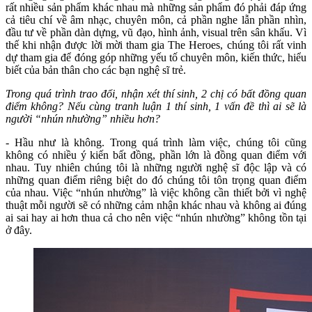
rất nhiều sản phẩm khác nhau mà những sản phẩm đó phải đáp ứng
cả tiêu chí về âm nhạc, chuyên môn, cả phần nghe lẫn phần nhìn,
đầu tư về phần dàn dựng, vũ đạo, hình ảnh, visual trên sân khấu. Vì
thế khi nhận được lời mời tham gia The Heroes, chúng tôi rất vinh
dự tham gia để đóng góp những yếu tố chuyên môn, kiến thức, hiểu
biết của bản thân cho các bạn nghệ sĩ trẻ.
Trong quá trình trao đổi, nhận xét thí sinh, 2 chị có bất đồng quan
điểm không? Nếu cùng tranh luận 1 thí sinh, 1 vấn đề thì ai sẽ là
người “nhún nhường” nhiều hơn?
- Hầu như là không. Trong quá trình làm việc, chúng tôi cũng
không có nhiều ý kiến bất đồng, phần lớn là đồng quan điểm với
nhau. Tuy nhiên chúng tôi là những người nghệ sĩ độc lập và có
những quan điểm riêng biệt do đó chúng tôi tôn trọng quan điểm
của nhau. Việc “nhún nhường” là việc không cần thiết bởi vì nghệ
thuật mỗi người sẽ có những cảm nhận khác nhau và không ai đúng
ai sai hay ai hơn thua cả cho nên việc “nhún nhường” không tồn tại
ở đây.