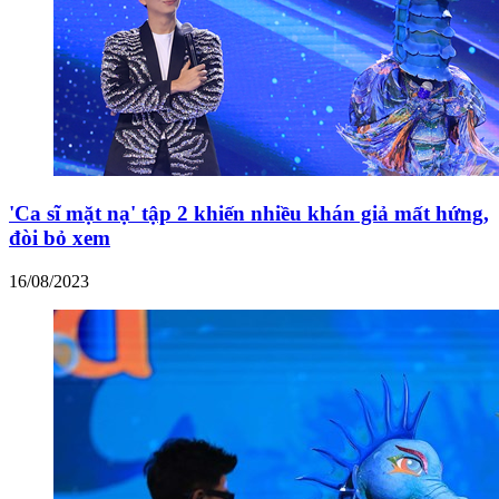
'Ca sĩ mặt nạ' tập 2 khiến nhiều khán giả mất hứng,
đòi bỏ xem
16/08/2023