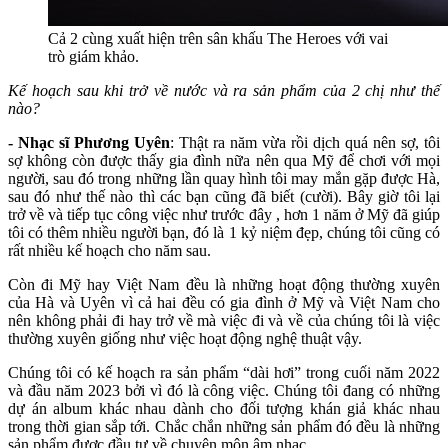
Cả 2 cùng xuất hiện trên sân khấu The Heroes với vai
trò giám khảo.
Kế hoạch sau khi trở về nước và ra sản phẩm của 2 chị như thế
nào?
- Nhạc sĩ Phương Uyên
: Thật ra năm vừa rồi dịch quá nên sợ, tôi
sợ không còn được thấy gia đình nữa nên qua Mỹ để chơi với mọi
người, sau đó trong những lần quay hình tôi may mắn gặp được Hà,
sau đó như thế nào thì các bạn cũng đã biết (cười). Bây giờ tôi lại
trở về và tiếp tục công việc như trước đây , hơn 1 năm ở Mỹ đã giúp
tôi có thêm nhiều người bạn, đó là 1 kỷ niệm đẹp, chúng tôi cũng có
rất nhiều kế hoạch cho năm sau.
Còn đi Mỹ hay Việt Nam đều là những hoạt động thường xuyên
của Hà và Uyên vì cả hai đều có gia đình ở Mỹ và Việt Nam cho
nên không phải đi hay trở về mà việc đi và về của chúng tôi là việc
thường xuyên giống như việc hoạt động nghệ thuật vậy.
Chúng tôi có kế hoạch ra sản phẩm “dài hơi” trong cuối năm 2022
và đầu năm 2023 bởi vì đó là công việc. Chúng tôi đang có những
dự án album khác nhau dành cho đối tượng khán giả khác nhau
trong thời gian sắp tới. Chắc chắn những sản phẩm đó đều là những
sản phẩm được đầu tư về chuyên môn âm nhạc.