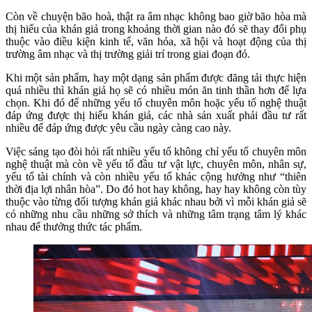
Còn về chuyện bão hoà, thật ra âm nhạc không bao giờ bão hòa mà
thị hiếu của khán giả trong khoảng thời gian nào đó sẽ thay đổi phụ
thuộc vào điều kiện kinh tế, văn hóa, xã hội và hoạt động của thị
trường âm nhạc và thị trường giải trí trong giai đoạn đó.
Khi một sản phẩm, hay một dạng sản phẩm được đăng tải thực hiện
quá nhiều thì khán giả họ sẽ có nhiều món ăn tinh thần hơn để lựa
chọn. Khi đó để những yếu tố chuyên môn hoặc yếu tố nghệ thuật
đáp ứng được thị hiếu khán giả, các nhà sản xuất phải đầu tư rất
nhiều để đáp ứng được yêu cầu ngày càng cao này.
Việc sáng tạo đòi hỏi rất nhiều yếu tố không chỉ yếu tố chuyên môn
nghệ thuật mà còn về yếu tố đầu tư vật lực, chuyên môn, nhân sự,
yếu tố tài chính và còn nhiều yếu tố khác cộng hưởng như “thiên
thời địa lợi nhân hòa”. Do đó hot hay không, hay hay không còn tùy
thuộc vào từng đối tượng khán giả khác nhau bởi vì mỗi khán giả sẽ
có những nhu cầu những sở thích và những tâm trạng tâm lý khác
nhau để thưởng thức tác phẩm.