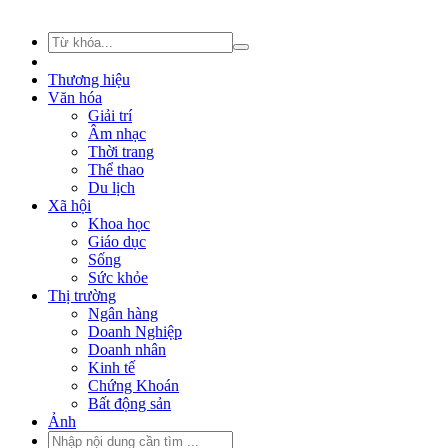
Thương hiệu
Văn hóa
Giải trí
Âm nhạc
Thời trang
Thể thao
Du lịch
Xã hội
Khoa học
Giáo dục
Sống
Sức khỏe
Thị trường
Ngân hàng
Doanh Nghiệp
Doanh nhân
Kinh tế
Chứng Khoán
Bất động sản
Ảnh