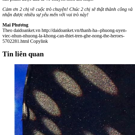
Cảm ơn 2 chị về cuộc trò chuyện! Chúc 2 chị sẽ thật thành công và
nhận được nhiều sự yêu mến với vai trò này!
Mai Phương
Theo daidoanket.vn
http://daidoanket.vn/thanh-ha--phuong-uyen-
viec-nhun-nhuong-la-khong-can-thiet-tren-ghe-nong-the-heroes-
5702281.html
Copylink
Tin liên quan