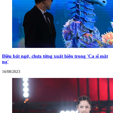
Điều bất ngờ, chưa từng xuất hiện trong 'Ca sĩ mặt
nạ'
16/08/2023