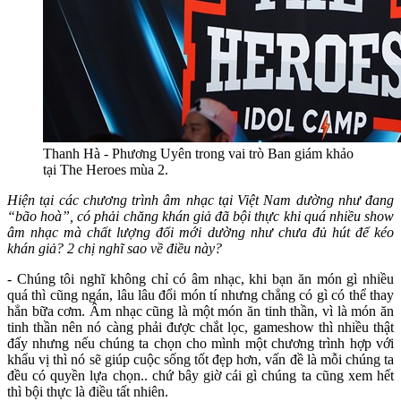
Thanh Hà - Phương Uyên trong vai trò Ban giám khảo
tại The Heroes mùa 2.
Hiện tại các chương trình âm nhạc tại Việt Nam dường như đang
“bão hoà”, có phải chăng khán giả đã bội thực khi quá nhiều show
âm nhạc mà chất lượng đổi mới dường như chưa đủ hút để kéo
khán giả? 2 chị nghĩ sao về điều này?
- Chúng tôi nghĩ không chỉ có âm nhạc, khi bạn ăn món gì nhiều
quá thì cũng ngán, lâu lâu đổi món tí nhưng chẳng có gì có thể thay
hẳn bữa cơm. Âm nhạc cũng là một món ăn tinh thần, vì là món ăn
tinh thần nên nó càng phải được chắt lọc, gameshow thì nhiều thật
đấy nhưng nếu chúng ta chọn cho mình một chương trình hợp với
khẩu vị thì nó sẽ giúp cuộc sống tốt đẹp hơn, vấn đề là mỗi chúng ta
đều có quyền lựa chọn.. chứ bây giờ cái gì chúng ta cũng xem hết
thì bội thực là điều tất nhiên.