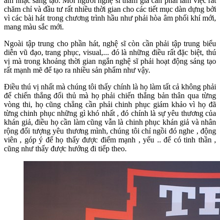
âm nhạc sáng tạo. Mỗi người nghệ sĩ tham gia cần phải làm việc rất
chăm chỉ và đầu tư rất nhiều thời gian cho các tiết mục dàn dựng bởi
vì các bài hát trong chương trình hầu như phải hòa âm phối khí mới,
mang màu sắc mới.
Ngoài tập trung cho phần hát, nghệ sĩ còn cần phải tập trung biểu
diễn vũ đạo, trang phục, visual,... đó là những điều rất đặc biệt, thú
vị mà trong khoảng thời gian ngắn nghệ sĩ phải hoạt động sáng tạo
rất mạnh mẽ để tạo ra nhiều sản phẩm như vậy.
Điều thú vị nhất mà chúng tôi thấy chính là họ làm tất cả không phải
để chiến thắng đối thủ mà họ phải chiến thắng bản thân qua từng
vòng thi, họ cũng chẳng cần phải chinh phục giám khảo vì họ đã
từng chinh phục những gì khó nhất , đó chính là sự yêu thương của
khán giả, điều họ cần làm cũng vẫn là chinh phục khán giả và nhân
rộng đối tượng yêu thương mình, chúng tôi chỉ ngồi đó nghe , động
viên , góp ý để họ thấy được điểm mạnh , yếu .. để có tinh thần ,
cũng như thấy được hướng đi tiếp theo.