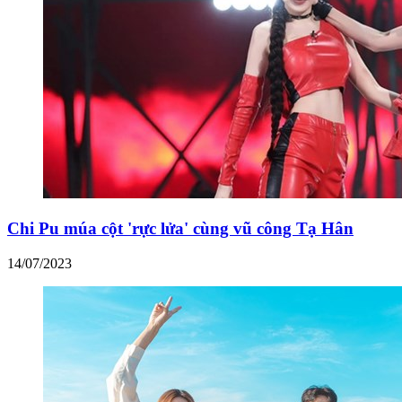
Chi Pu múa cột 'rực lửa' cùng vũ công Tạ Hân
14/07/2023