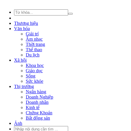
Thương hiệu
Văn hóa
Giải trí
Âm nhạc
Thời trang
Thể thao
Du lịch
Xã hội
Khoa học
Giáo dục
Sống
Sức khỏe
Thị trường
Ngân hàng
Doanh Nghiệp
Doanh nhân
Kinh tế
Chứng Khoán
Bất động sản
Ảnh