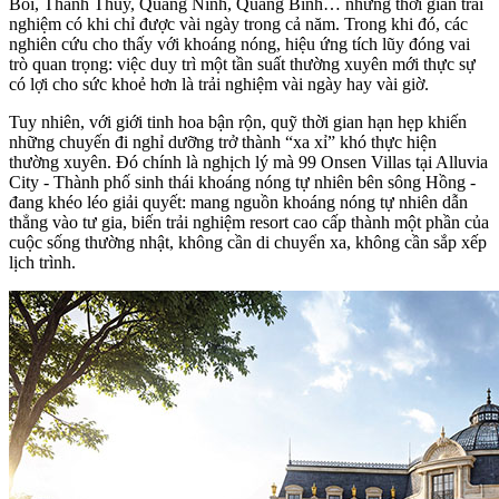
Bôi, Thanh Thủy, Quảng Ninh, Quảng Bình… nhưng thời gian trải
nghiệm có khi chỉ được vài ngày trong cả năm. Trong khi đó, các
nghiên cứu cho thấy với khoáng nóng, hiệu ứng tích lũy đóng vai
trò quan trọng: việc duy trì một tần suất thường xuyên mới thực sự
có lợi cho
sức khoẻ
hơn là trải nghiệm vài ngày hay vài giờ.
Tuy nhiên, với giới tinh hoa bận rộn, quỹ thời gian hạn hẹp khiến
những chuyến đi nghỉ dưỡng trở thành “xa xỉ” khó thực hiện
thường xuyên. Đó chính là nghịch lý mà 99 Onsen Villas tại Alluvia
City - Thành phố sinh thái khoáng nóng tự nhiên bên sông Hồng -
đang khéo léo giải quyết: mang nguồn khoáng nóng tự nhiên dẫn
thẳng vào tư gia, biến trải nghiệm resort cao cấp thành một phần của
cuộc sống thường nhật, không cần di chuyển xa, không cần sắp xếp
lịch trình.