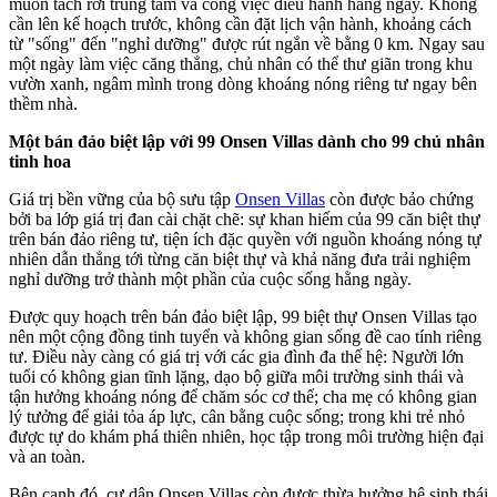
muốn tách rời trung tâm và công việc điều hành hằng ngày. Không
cần lên kế hoạch trước, không cần đặt lịch vận hành, khoảng cách
từ "sống" đến "nghỉ dưỡng" được rút ngắn về bằng 0 km. Ngay sau
một ngày làm việc căng thẳng, chủ nhân có thể thư giãn trong khu
vườn xanh, ngâm mình trong dòng khoáng nóng riêng tư ngay bên
thềm nhà.
Một bán đảo biệt lập với 99 Onsen Villas dành cho 99 chủ nhân
tinh hoa
Giá trị bền vững của bộ sưu tập
Onsen Villas
còn được bảo chứng
bởi ba lớp giá trị đan cài chặt chẽ: sự khan hiếm của 99 căn biệt thự
trên bán đảo riêng tư, tiện ích đặc quyền với nguồn khoáng nóng tự
nhiên dẫn thẳng tới từng căn biệt thự và khả năng đưa trải nghiệm
nghỉ dưỡng trở thành một phần của cuộc sống hằng ngày.
Được quy hoạch trên bán đảo biệt lập, 99 biệt thự Onsen Villas tạo
nên một cộng đồng tinh tuyển và không gian sống đề cao tính riêng
tư. Điều này càng có giá trị với các gia đình đa thế hệ: Người lớn
tuổi có không gian tĩnh lặng, dạo bộ giữa môi trường sinh thái và
tận hưởng khoáng nóng để chăm sóc cơ thể; cha mẹ có không gian
lý tưởng để giải tỏa áp lực, cân bằng cuộc sống; trong khi trẻ nhỏ
được tự do khám phá thiên nhiên, học tập trong môi trường hiện đại
và an toàn.
Bên cạnh đó, cư dân Onsen Villas còn được thừa hưởng hệ sinh thái