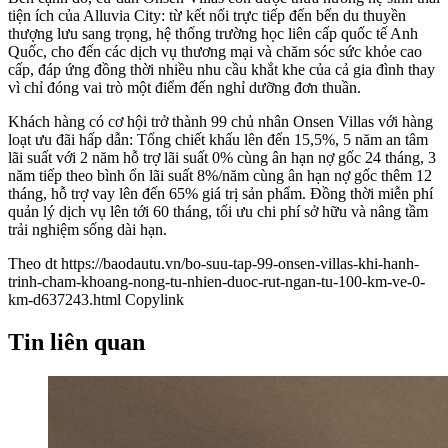
tiện ích của Alluvia City: từ kết nối trực tiếp đến bến du thuyền
thượng lưu sang trọng, hệ thống trường học liên cấp quốc tế Anh
Quốc, cho đến các dịch vụ thương mại và chăm sóc sức khỏe cao
cấp, đáp ứng đồng thời nhiều nhu cầu khắt khe của cả gia đình thay
vì chỉ đóng vai trò một điểm đến nghỉ dưỡng đơn thuần.
Khách hàng có cơ hội trở thành 99 chủ nhân Onsen Villas với hàng
loạt ưu đãi hấp dẫn: Tổng chiết khấu lên đến 15,5%, 5 năm an tâm
lãi suất với 2 năm hỗ trợ lãi suất 0% cùng ân hạn nợ gốc 24 tháng, 3
năm tiếp theo bình ổn lãi suất 8%/năm cùng ân hạn nợ gốc thêm 12
tháng, hỗ trợ vay lên đến 65% giá trị sản phẩm. Đồng thời miễn phí
quản lý dịch vụ lên tới 60 tháng, tối ưu chi phí sở hữu và nâng tầm
trải nghiệm sống dài hạn.
Theo dt
https://baodautu.vn/bo-suu-tap-99-onsen-villas-khi-hanh-
trinh-cham-khoang-nong-tu-nhien-duoc-rut-ngan-tu-100-km-ve-0-
km-d637243.html
Copylink
Tin liên quan