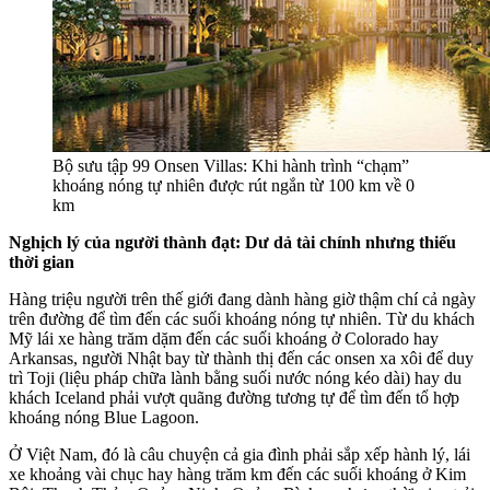
Bộ sưu tập 99 Onsen Villas: Khi hành trình “chạm”
khoáng nóng tự nhiên được rút ngắn từ 100 km về 0
km
Nghịch lý của người thành đạt: Dư dả
tài chính
nhưng thiếu
thời gian
Hàng triệu người trên thế giới đang dành hàng giờ thậm chí cả ngày
trên đường để tìm đến các suối khoáng nóng tự nhiên. Từ du khách
Mỹ lái xe hàng trăm dặm đến các suối khoáng ở Colorado hay
Arkansas, người Nhật bay từ thành thị đến các onsen xa xôi để duy
trì Toji (liệu pháp chữa lành bằng suối nước nóng kéo dài) hay du
khách Iceland phải vượt quãng đường tương tự để tìm đến tổ hợp
khoáng nóng Blue Lagoon.
Ở Việt Nam, đó là câu chuyện cả gia đình phải sắp xếp hành lý, lái
xe khoảng vài chục hay hàng trăm km đến các suối khoáng ở Kim