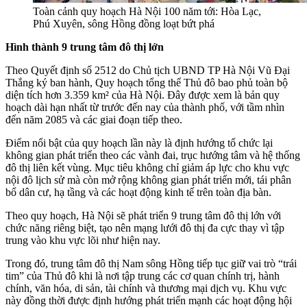
Toàn cảnh quy hoạch Hà Nội 100 năm tới: Hòa Lạc,
Phú Xuyên, sông Hồng đồng loạt bứt phá
Hình thành 9 trung tâm đô thị lớn
Theo Quyết định số 2512 do Chủ tịch UBND TP Hà Nội Vũ Đại
Thắng ký ban hành, Quy hoạch tổng thể Thủ đô bao phủ toàn bộ
diện tích hơn 3.359 km² của Hà Nội. Đây được xem là bản quy
hoạch dài hạn nhất từ trước đến nay của thành phố, với tầm nhìn
đến năm 2085 và các giai đoạn tiếp theo.
Điểm nổi bật của quy hoạch lần này là định hướng tổ chức lại
không gian phát triển theo các vành đai, trục hướng tâm và hệ thống
đô thị liên kết vùng. Mục tiêu không chỉ giảm áp lực cho khu vực
nội đô lịch sử mà còn mở rộng không gian phát triển mới, tái phân
bổ dân cư, hạ tầng và các hoạt động kinh tế trên toàn địa bàn.
Theo quy hoạch, Hà Nội sẽ phát triển 9 trung tâm đô thị lớn với
chức năng riêng biệt, tạo nên mạng lưới đô thị đa cực thay vì tập
trung vào khu vực lõi như hiện nay.
Trong đó, trung tâm đô thị Nam sông Hồng tiếp tục giữ vai trò “trái
tim” của Thủ đô khi là nơi tập trung các cơ quan chính trị, hành
chính, văn hóa, di sản, tài chính và thương mại dịch vụ. Khu vực
này đồng thời được định hướng phát triển mạnh các hoạt động hội