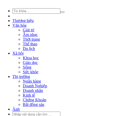
Thương hiệu
Văn hóa
Giải trí
Âm nhạc
Thời trang
Thể thao
Du lịch
Xã hội
Khoa học
Giáo dục
Sống
Sức khỏe
Thị trường
Ngân hàng
Doanh Nghiệp
Doanh nhân
Kinh tế
Chứng Khoán
Bất động sản
Ảnh