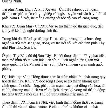
Quảng Ninh.
Tại phía Nam, khu vực Phú Xuyên - Ứng Hòa được quy hoạch
thành cực phát triển công nghiệp và logistics gắn với sân bay thứ hai
phía Nam Hà Nội, hệ thống đường sắt tốc độ cao và cảng sông.
Khu vực Xuân Mai - Chương Mỹ sẽ trở thành đô thị giáo dục, đào
tạo, y tế kết hợp nghỉ dưỡng sinh thái.
Trong khi đó, Hòa Lạc tiếp tục là cực tăng trưởng khoa học công
nghệ và đổi mới sáng tạo, đóng vai trò kết nối với các tỉnh phía Tây
như Phú Thọ, Sơn La.
Ở phía Tây Bắc, đô thị Sơn Tây - Ba Vì được định hướng phát triển
theo mô hình đô thị văn hóa lịch sử, du lịch nghỉ dưỡng gắn với
rừng quốc gia Ba Vì, núi Tản - sông Đà và nhiệm vụ an ninh quốc
phòng.
Đặc biệt, cực sông Hồng được xem là điểm nhấn lớn nhất trong quy
hoạch lần này. Khu vực dọc sông Hồng sẽ trở thành không gian
cảnh quan đa chức năng, phát triển mạnh các hoạt động văn hóa, tài
chính, thương mại, dịch vụ và du lịch, được kỳ vọng trở thành động
lực tăng trưởng mới của Thủ đô trong nhiều thập niên tới.
Theo định hướng của Hà Nội, việc hình thành đồng thời các trung
tâm đô thị và cực tăng trưởng sẽ giúp mở rộng không gian phát