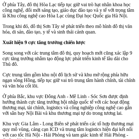
Ở phía Tây, đô thị Hòa Lạc tiếp tục giữ vai trò hạt nhân khoa học
công nghệ, đổi mới sáng tạo, giáo dục đào tạo và y tế với trọng tâm
là Khu công nghệ cao Hòa Lạc cùng Đại học Quốc gia Hà Nội.
Trong khi đó, đô thị Sơn Tây sẽ phát triển theo mô hình đô thị văn
hóa, di sản, đào tạo, y tế và sinh thái cảnh quan.
Xuất hiện 9 cực tăng trưởng chiến lược
Song song với các trung tâm đô thị, quy hoạch mới cũng xác lập 9
cực tăng trưởng nhằm tạo động lực phát triển kinh tế lâu dài cho
Thủ đô.
Cực trung tâm gồm khu nội đô lịch sử và khu mở rộng phía hữu
ngạn sông Hồng, tiếp tục giữ vai trò trung tâm hành chính, tài chính
và văn hóa cốt lõi.
Ở phía Bắc, khu vực Đông Anh - Mê Linh - Sóc Sơn được định
hướng thành cực tăng trưởng hội nhập quốc tế với các hoạt động
thương mại, tài chính, logistics và công nghiệp công nghệ cao gắn
với sân bay Nội Bài và khu thương mại tự do trong tương lai.
Khu vực Gia Lâm - Long Biên sẽ phát triển các tổ hợp thương mại
quy mô vùng, cảng cạn ICD và trung tâm logistics hiện đại kết nối
với cao tốc Hà Nội - Hải Phòng và tam giác kinh tế Hải Phòng -