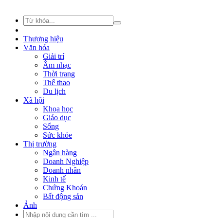
Thương hiệu
Văn hóa
Giải trí
Âm nhạc
Thời trang
Thể thao
Du lịch
Xã hội
Khoa học
Giáo dục
Sống
Sức khỏe
Thị trường
Ngân hàng
Doanh Nghiệp
Doanh nhân
Kinh tế
Chứng Khoán
Bất động sản
Ảnh