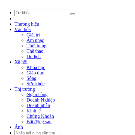
Thương hiệu
Văn hóa
Giải trí
Âm nhạc
Thời trang
Thể thao
Du lịch
Xã hội
Khoa học
Giáo dục
Sống
Sức khỏe
Thị trường
Ngân hàng
Doanh Nghiệp
Doanh nhân
Kinh tế
Chứng Khoán
Bất động sản
Ảnh