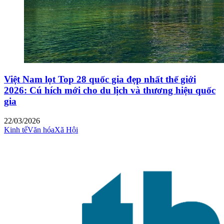
Việt Nam lọt Top 28 quốc gia đẹp nhất thế giới
2026: Cú hích mới cho du lịch và thương hiệu quốc
gia
22/03/2026
Kinh tế
Văn hóa
Xã Hội