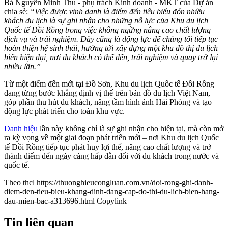
Bà Nguyễn Minh Thu - phụ trách Kinh doanh - MKT của Dự án
chia sẻ:
“Việc được vinh danh là điểm đến tiêu biểu đón nhiều
khách du lịch là sự ghi nhận cho những nỗ lực của Khu du lịch
Quốc tế Đồi Rồng trong việc không ngừng nâng cao chất lượng
dịch vụ và trải nghiệm. Đây cũng là động lực để chúng tôi tiếp tục
hoàn thiện hệ sinh thái, hướng tới xây dựng một khu đô thị du lịch
biển hiện đại, nơi du khách có thể đến, trải nghiệm và quay trở lại
nhiều lần.”
Từ một điểm đến mới tại Đồ Sơn, Khu du lịch Quốc tế Đồi Rồng
đang từng bước khẳng định vị thế trên bản đồ du lịch Việt Nam,
góp phần thu hút du khách, nâng tầm hình ảnh Hải Phòng và tạo
động lực phát triển cho toàn khu vực.
Danh hiệu
lần này không chỉ là sự ghi nhận cho hiện tại, mà còn mở
ra kỳ vọng về một giai đoạn phát triển mới – nơi Khu du lịch Quốc
tế Đồi Rồng tiếp tục phát huy lợi thế, nâng cao chất lượng và trở
thành điểm đến ngày càng hấp dẫn đối với du khách trong nước và
quốc tế.
Theo thcl
https://thuonghieucongluan.com.vn/doi-rong-ghi-danh-
diem-den-tieu-bieu-khang-dinh-dang-cap-do-thi-du-lich-bien-hang-
dau-mien-bac-a313696.html
Copylink
Tin liên quan