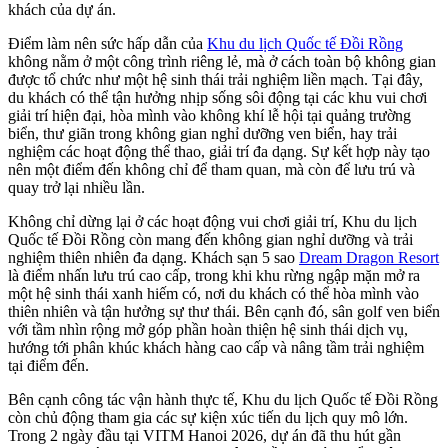
khách của dự án.
Điểm làm nên sức hấp dẫn của
Khu du lịch Quốc tế Đồi Rồng
không nằm ở một công trình riêng lẻ, mà ở cách toàn bộ không gian
được tổ chức như một hệ sinh thái trải nghiệm liền mạch. Tại đây,
du khách có thể tận hưởng nhịp sống sôi động tại các khu vui chơi
giải trí hiện đại, hòa mình vào không khí lễ hội tại quảng trường
biển, thư giãn trong không gian nghỉ dưỡng ven biển, hay trải
nghiệm các hoạt động thể thao, giải trí đa dạng. Sự kết hợp này tạo
nên một điểm đến không chỉ để tham quan, mà còn để lưu trú và
quay trở lại nhiều lần.
Không chỉ dừng lại ở các hoạt động vui chơi giải trí, Khu du lịch
Quốc tế Đồi Rồng còn mang đến không gian nghỉ dưỡng và trải
nghiệm thiên nhiên đa dạng. Khách sạn 5 sao
Dream Dragon Resort
là điểm nhấn lưu trú cao cấp, trong khi khu rừng ngập mặn mở ra
một hệ sinh thái xanh hiếm có, nơi du khách có thể hòa mình vào
thiên nhiên và tận hưởng sự thư thái. Bên cạnh đó, sân golf ven biển
với tầm nhìn rộng mở góp phần hoàn thiện hệ sinh thái dịch vụ,
hướng tới phân khúc khách hàng cao cấp và nâng tầm trải nghiệm
tại điểm đến.
Bên cạnh công tác vận hành thực tế, Khu du lịch Quốc tế Đồi Rồng
còn chủ động tham gia các sự kiện xúc tiến du lịch quy mô lớn.
Trong 2 ngày đầu tại VITM Hanoi 2026, dự án đã thu hút gần