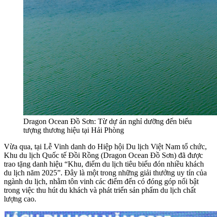
Dragon Ocean Đồ Sơn: Từ dự án nghỉ dưỡng đến biểu
tượng thương hiệu tại Hải Phòng
Vừa qua, tại Lễ Vinh danh do Hiệp hội Du lịch Việt Nam tổ chức,
Khu du lịch Quốc tế Đồi Rồng (Dragon Ocean Đồ Sơn) đã được
trao tặng danh hiệu “Khu, điểm du lịch tiêu biểu đón nhiều khách
du lịch năm 2025”. Đây là một trong những giải thưởng uy tín của
ngành du lịch, nhằm tôn vinh các điểm đến có đóng góp nổi bật
trong việc thu hút du khách và phát triển sản phẩm du lịch chất
lượng cao.