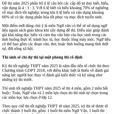
Đề thi năm 2025 phân bố tỉ lệ câu hỏi các cấp độ tư duy biết, hiểu,
vận dụng là 4 : 3 : 3. Với tỉ lệ biết và hiểu khoảng 70% sẽ nghiêng
về mục đích tốt nghiệp; trong khi tỉ lệ hiểu và vận dụng khoảng
60% sẽ có tác dụng phân hóa tốt phục vụ mục đích tuyển sinh.
Một điểm mới đáng chú ý là môn Ngữ văn có thể sẽ sử dụng ngữ
liệu ngoài sách giáo khoa khi xây dựng đề thi. Điều này giúp đánh
giá khả năng đọc hiểu và cảm thụ văn bản của học sinh trong các
tình huống thực tế, tránh học tủ, học thuộc lòng máy móc. Ngữ liệu
có thể bao gồm các đoạn văn, thơ, hoặc tình huống mang tính thời
sự, đời sống xã hội.
Thí sinh sẽ chỉ dự thi tại một phòng thi cố định
Kỳ thi tốt nghiệp THPT năm 2025 là năm đầu tiên tổ chức thi theo
Chương trình GDPT 2018, với điểm khác biệt là thiên về đánh giá
năng lực người học thay vì đánh giá kiến thức và kỹ năng như
những kỳ thi trước.
Thí sinh tốt nghiệp THPT năm 2025 sẽ thi 4 môn, gồm 2 môn bắt
buộc: Toán, Ngữ văn và 2 môn lựa chọn do thí sinh tự chọn trong
các môn học lựa chọn ở lớp 12.
Theo quy chế thi tốt nghiệp THPT từ năm 2025, kỳ thi sẽ được tổ
chức thành 3 buổi thi, gồm: 1 buổi thi môn Ngữ Văn, 1 buổi thi