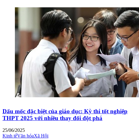
Dấu mốc đặc biệt của giáo dục: Kỳ thi tốt nghiệp
THPT 2025 với nhiều thay đổi đột phá
25/06/2025
Kinh tế
Văn hóa
Xã Hội