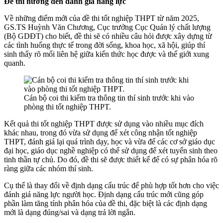
Đề thi hướng đến đánh giá năng lực
Về những điểm mới của đề thi tốt nghiệp THPT từ năm 2025,
GS.TS Huỳnh Văn Chương, Cục trưởng Cục Quản lý chất lượng
(Bộ GDĐT) cho biết, đề thi sẽ có nhiều câu hỏi được xây dựng từ
các tình huống thực tế trong đời sống, khoa học, xã hội, giúp thí
sinh thấy rõ mối liên hệ giữa kiến thức học được và thế giới xung
quanh.
Cán bộ coi thi kiểm tra thông tin thí sinh trước khi vào
phòng thi tốt nghiệp THPT.
Kết quả thi tốt nghiệp THPT được sử dụng vào nhiều mục đích
khác nhau, trong đó vừa sử dụng để xét công nhận tốt nghiệp
THPT, đánh giá lại quá trình dạy, học và vừa để các cơ sở giáo dục
đại học, giáo dục nghề nghiệp có thể sử dụng để xét tuyển sinh theo
tinh thần tự chủ. Do đó, đề thi sẽ được thiết kế để có sự phân hóa rõ
ràng giữa các nhóm thí sinh.
Cụ thể là thay đổi về định dạng cấu trúc để phù hợp tốt hơn cho việc
đánh giá năng lực người học. Định dạng cấu trúc mới cũng góp
phần làm tăng tính phân hóa của đề thi, đặc biệt là các định dạng
mới là dạng đúng/sai và dạng trả lời ngắn.