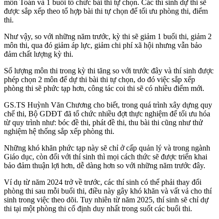
môn Toán và 1 buổi tổ chức bài thi tự chọn. Các thí sinh dự thi sẽ
được sắp xếp theo tổ hợp bài thi tự chọn để tối ưu phòng thi, điểm
thi.
Như vậy, so với những năm trước, kỳ thi sẽ giảm 1 buổi thi, giảm 2
môn thi, qua đó giảm áp lực, giảm chi phí xã hội nhưng vẫn bảo
đảm chất lượng kỳ thi.
Số lượng môn thi trong kỳ thi tăng so với trước đây và thí sinh được
phép chọn 2 môn để dự thi bài thi tự chọn, do đó việc sắp xếp
phòng thi sẽ phức tạp hơn, công tác coi thi sẽ có nhiều điểm mới.
GS.TS Huỳnh Văn Chương cho biết, trong quá trình xây dựng quy
chế thi, Bộ GDĐT đã tổ chức nhiều đợt thực nghiệm để tối ưu hóa
từ quy trình như: bóc đề thi, phát đề thi, thu bài thi cũng như thử
nghiệm hệ thống sắp xếp phòng thi.
Những khó khăn phức tạp này sẽ chỉ ở cấp quản lý và trong ngành
Giáo dục, còn đối với thí sinh thì mọi cách thức sẽ được triển khai
bảo đảm thuận lợi hơn, dễ dàng hơn so với những năm trước đây.
Ví dụ từ năm 2024 trở về trước, các thí sinh có thể phải thay đổi
phòng thi sau mỗi buổi thi, điều này gây khó khăn và vất vả cho thí
sinh trong việc theo dõi. Tuy nhiên từ năm 2025, thí sinh sẽ chỉ dự
thi tại một phòng thi cố định duy nhất trong suốt các buổi thi.