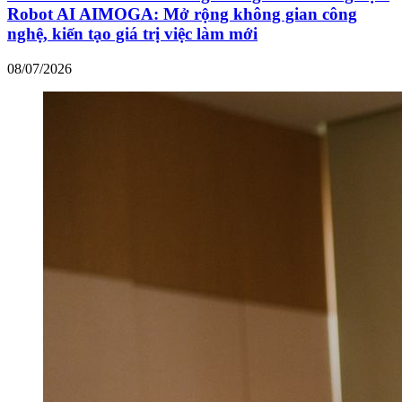
Robot AI AIMOGA: Mở rộng không gian công
nghệ, kiến tạo giá trị việc làm mới
08/07/2026