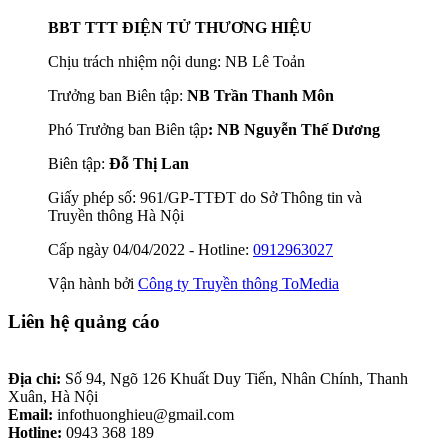
BBT TTT ĐIỆN TỬ THƯƠNG HIỆU
Chịu trách nhiệm nội dung: NB Lê Toản
Trưởng ban Biên tập:
NB Trần Thanh Môn
Phó Trưởng ban Biên tập
: NB Nguyễn Thế Dương
Biên tập:
Đỗ Thị Lan
Giấy phép số: 961/GP-TTĐT do Sở Thông tin và
Truyền thông Hà Nội
Cấp ngày 04/04/2022 - Hotline:
0912963027
Vận hành bởi
Công ty Truyền thông ToMedia
Liên hệ quảng cáo
Địa chỉ:
Số 94, Ngõ 126 Khuất Duy Tiến, Nhân Chính, Thanh
Xuân, Hà Nội
Email:
infothuonghieu@gmail.com
Hotline:
0943 368 189