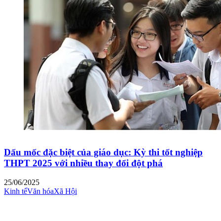
Dấu mốc đặc biệt của giáo dục: Kỳ thi tốt nghiệp
THPT 2025 với nhiều thay đổi đột phá
25/06/2025
Kinh tế
Văn hóa
Xã Hội