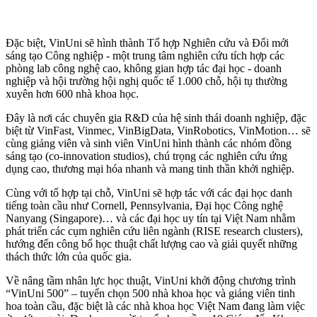
Đặc biệt, VinUni sẽ hình thành Tổ hợp Nghiên cứu và Đổi mới
sáng tạo Công nghiệp - một trung tâm nghiên cứu tích hợp các
phòng lab công nghệ cao, không gian hợp tác đại học - doanh
nghiệp và hội trường hội nghị quốc tế 1.000 chỗ, hội tụ thường
xuyên hơn 600 nhà khoa học.
Đây là nơi các chuyên gia R&D của hệ sinh thái doanh nghiệp, đặc
biệt từ VinFast, Vinmec, VinBigData, VinRobotics, VinMotion… sẽ
cùng giảng viên và sinh viên VinUni hình thành các nhóm đồng
sáng tạo (co-innovation studios), chú trọng các nghiên cứu ứng
dụng cao, thương mại hóa nhanh và mang tinh thần khởi nghiệp.
Cùng với tổ hợp tại chỗ, VinUni sẽ hợp tác với các đại học danh
tiếng toàn cầu như Cornell, Pennsylvania, Đại học Công nghệ
Nanyang (Singapore)… và các đại học uy tín tại Việt Nam nhằm
phát triển các cụm nghiên cứu liên ngành (RISE research clusters),
hướng đến công bố học thuật chất lượng cao và giải quyết những
thách thức lớn của quốc gia.
Về nâng tầm nhân lực học thuật, VinUni khởi động chương trình
“VinUni 500” – tuyển chọn 500 nhà khoa học và giảng viên tinh
hoa toàn cầu, đặc biệt là các nhà khoa học Việt Nam đang làm việc