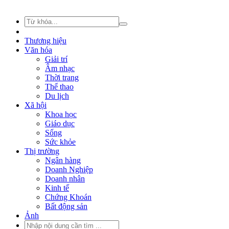
Thương hiệu
Văn hóa
Giải trí
Âm nhạc
Thời trang
Thể thao
Du lịch
Xã hội
Khoa học
Giáo dục
Sống
Sức khỏe
Thị trường
Ngân hàng
Doanh Nghiệp
Doanh nhân
Kinh tế
Chứng Khoán
Bất động sản
Ảnh