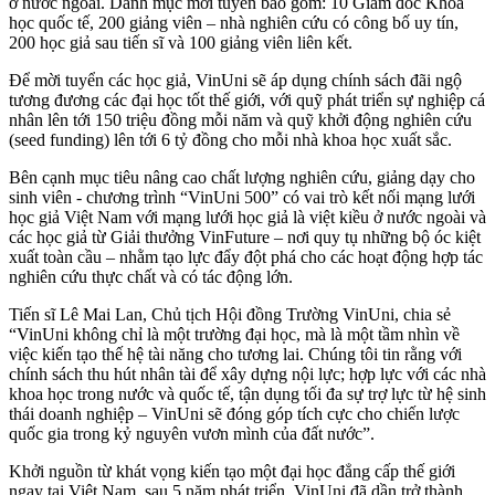
ở nước ngoài. Danh mục mời tuyển bao gồm: 10 Giám đốc Khoa
học quốc tế, 200 giảng viên – nhà nghiên cứu có công bố uy tín,
200 học giả sau tiến sĩ và 100 giảng viên liên kết.
Để mời tuyển các học giả, VinUni sẽ áp dụng chính sách đãi ngộ
tương đương các đại học tốt thế giới, với quỹ phát triển sự nghiệp cá
nhân lên tới 150 triệu đồng mỗi năm và quỹ khởi động nghiên cứu
(seed funding) lên tới 6 tỷ đồng cho mỗi nhà khoa học xuất sắc.
Bên cạnh mục tiêu nâng cao chất lượng nghiên cứu, giảng dạy cho
sinh viên - chương trình “VinUni 500” có vai trò kết nối mạng lưới
học giả Việt Nam với mạng lưới học giả là việt kiều ở nước ngoài và
các học giả từ Giải thưởng VinFuture – nơi quy tụ những bộ óc kiệt
xuất toàn cầu – nhằm tạo lực đẩy đột phá cho các hoạt động hợp tác
nghiên cứu thực chất và có tác động lớn.
Tiến sĩ Lê Mai Lan, Chủ tịch Hội đồng Trường VinUni, chia sẻ
“VinUni không chỉ là một trường đại học, mà là một tầm nhìn về
việc kiến tạo thế hệ tài năng cho tương lai. Chúng tôi tin rằng với
chính sách thu hút nhân tài để xây dựng nội lực; hợp lực với các nhà
khoa học trong nước và quốc tế, tận dụng tối đa sự trợ lực từ hệ sinh
thái doanh nghiệp – VinUni sẽ đóng góp tích cực cho chiến lược
quốc gia trong kỷ nguyên vươn mình của đất nước”.
Khởi nguồn từ khát vọng kiến tạo một đại học đẳng cấp thế giới
ngay tại Việt Nam, sau 5 năm phát triển, VinUni đã dần trở thành