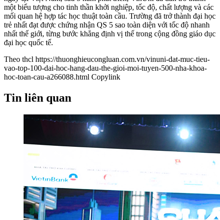
một biểu tượng cho tinh thần khởi nghiệp, tốc độ, chất lượng và các
mối quan hệ hợp tác học thuật toàn cầu. Trường đã trở thành đại học
trẻ nhất đạt được chứng nhận QS 5 sao toàn diện với tốc độ nhanh
nhất thế giới, từng bước khẳng định vị thế trong cộng đồng giáo dục
đại học quốc tế.
Theo thcl
https://thuonghieucongluan.com.vn/vinuni-dat-muc-tieu-
vao-top-100-dai-hoc-hang-dau-the-gioi-moi-tuyen-500-nha-khoa-
hoc-toan-cau-a266088.html
Copylink
Tin liên quan