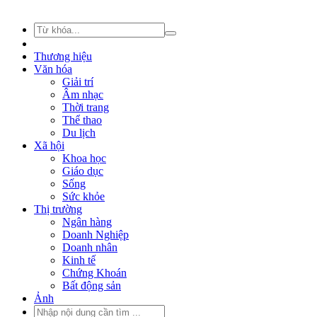
Thương hiệu
Văn hóa
Giải trí
Âm nhạc
Thời trang
Thể thao
Du lịch
Xã hội
Khoa học
Giáo dục
Sống
Sức khỏe
Thị trường
Ngân hàng
Doanh Nghiệp
Doanh nhân
Kinh tế
Chứng Khoán
Bất động sản
Ảnh