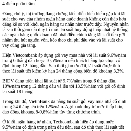
4 điểm phần trăm.
Đáng chú ý, thị trường đang chứng kiến diễn biến hiếm gặp khi lãi
suất cho vay của nhóm ngân hàng quốc doanh không còn thấp hơn
đáng kể so với khối ngân hàng tư nhân như trước đây. Nguyên nhân
là sau thời gian dài duy trì mức lãi suất huy động thấp nhất hệ thống,
các ngân hàng quốc doanh đã phải điều chỉnh tăng lãi suất tiền gửi
nhằm thu hút nguồn vốn, kéo theo chi phí đầu vào và lãi suất cho
vay cùng gia tăng.
Hiện Vietcombank áp dụng gói vay mua nhà với lãi suất 9,6%/năm
trong 6 tháng đầu hoặc 10,5%/năm nếu khách hàng lựa chọn cố
định trong 12 tháng đầu. Sau thời gian ưu đãi, lãi suất được tính
theo lãi suất tiết kiệm kỳ hạn 24 tháng cộng biên độ khoảng 3,3%.
BIDV đang triển khai lãi suất từ 9,7%/năm trong 6 tháng đầu,
10%/năm trong 12 tháng đầu và lên tới 13,5%/năm với gói cố định
lãi suất 18 tháng.
Trong khi đó, VietinBank đã nâng lãi suất gói vay mua nhà cố định
trong 24 tháng lên trên 12%/năm. Agribank duy trì mức thấp hơn,
dao động khoảng 8-9,8%/năm tùy từng chương trình.
Ở khối ngân hàng tư nhân, Techcombank hiện áp dụng mức
9,5%/năm cố định trong năm đầu tiên, sau đó tính theo lãi suất tiết