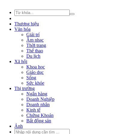
Thương hiệu
Văn hóa
Giải trí
Âm nhạc
Thời trang
Thể thao
Du lịch
Xã hội
Khoa học
Giáo dục
Sống
Sức khỏe
Thị trường
Ngân hàng
Doanh Nghiệp
Doanh nhân
Kinh tế
Chứng Khoán
Bất động sản
Ảnh