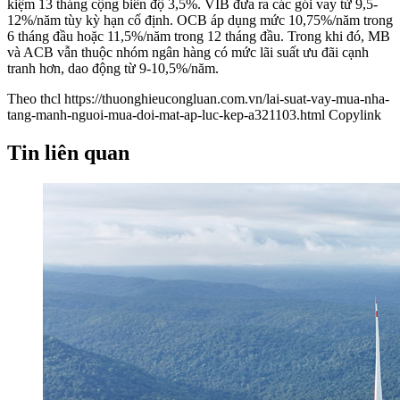
kiệm 13 tháng cộng biên độ 3,5%. VIB đưa ra các gói vay từ 9,5-
12%/năm tùy kỳ hạn cố định. OCB áp dụng mức 10,75%/năm trong
6 tháng đầu hoặc 11,5%/năm trong 12 tháng đầu. Trong khi đó, MB
và ACB vẫn thuộc nhóm ngân hàng có mức lãi suất ưu đãi cạnh
tranh hơn, dao động từ 9-10,5%/năm.
Theo thcl
https://thuonghieucongluan.com.vn/lai-suat-vay-mua-nha-
tang-manh-nguoi-mua-doi-mat-ap-luc-kep-a321103.html
Copylink
Tin liên quan