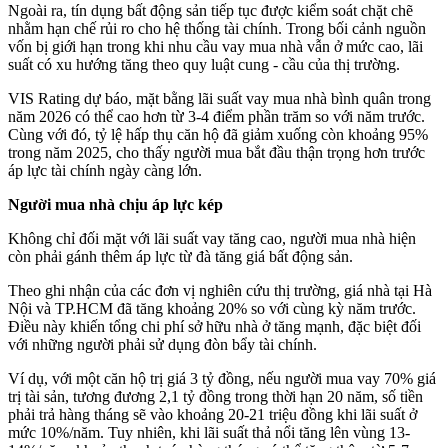
Ngoài ra, tín dụng bất động sản tiếp tục được kiểm soát chặt chẽ
nhằm hạn chế rủi ro cho hệ thống tài chính. Trong bối cảnh nguồn
vốn bị giới hạn trong khi nhu cầu vay mua nhà vẫn ở mức cao, lãi
suất có xu hướng tăng theo quy luật cung - cầu của thị trường.
VIS Rating dự báo, mặt bằng lãi suất vay mua nhà bình quân trong
năm 2026 có thể cao hơn từ 3-4 điểm phần trăm so với năm trước.
Cùng với đó, tỷ lệ hấp thụ căn hộ đã giảm xuống còn khoảng 95%
trong năm 2025, cho thấy người mua bắt đầu thận trọng hơn trước
áp lực tài chính ngày càng lớn.
Người mua nhà chịu áp lực kép
Không chỉ đối mặt với lãi suất vay tăng cao, người mua nhà hiện
còn phải gánh thêm áp lực từ đà tăng giá bất động sản.
Theo ghi nhận của các đơn vị nghiên cứu thị trường, giá nhà tại Hà
Nội và TP.HCM đã tăng khoảng 20% so với cùng kỳ năm trước.
Điều này khiến tổng chi phí sở hữu nhà ở tăng mạnh, đặc biệt đối
với những người phải sử dụng đòn bẩy tài chính.
Ví dụ, với một căn hộ trị giá 3 tỷ đồng, nếu người mua vay 70% giá
trị tài sản, tương đương 2,1 tỷ đồng trong thời hạn 20 năm, số tiền
phải trả hàng tháng sẽ vào khoảng 20-21 triệu đồng khi lãi suất ở
mức 10%/năm. Tuy nhiên, khi lãi suất thả nổi tăng lên vùng 13-