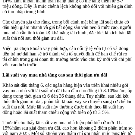
14%/năm, khoản thanh toán hàng tháng có thể tăng thêm từ 5-7
triệu đồng. Đây là mức chênh lệch không nhỏ đối với nhiều gia đình
có thu nhập trung bình.
Các chuyên gia cho rằng, trong bối cảnh mặt bằng lãi suất chưa có
dấu hiệu giảm nhanh và giá bất động sản vẫn neo ở mức cao, người
mua nhà cần tính toán kỹ khả năng tài chính, đặc biệt là kịch bản lãi
suất thả nổi sau thời gian ưu đãi.
Việc lựa chọn khoản vay phù hợp, cân đối tỷ lệ vốn tự có và dòng
tiền trả nợ dài hạn sẽ trở thành yếu tố quyết định để hạn chế rủi ro
tài chính trong giai đoạn thị trường bước vào chu kỳ mới với chi phí
vốn cao hơn trước.
Lãi suất vay mua nhà tăng cao sau thời gian ưu đãi
Khảo sát đầu tháng 6, các ngân hàng hiện vẫn triển khai nhiều gói
vay mua nhà với lãi suất ưu đãi ban đầu dao động từ 8-10%/năm, áp
dụng trong thời gian từ 6 đến 36 tháng đầu. Tuy nhiên, sau khi kết
thúc thời gian ưu đãi, phần lớn khoản vay sẽ chuyển sang cơ chế lãi
suất thả nổi. Mức lãi suất này thường được tính theo lãi suất huy
động hoặc lãi suất tham chiếu cộng với biên độ từ 3-5%.
Thực tế cho thấy lãi suất vay mua nhà hiện phổ biến ở mức 11-
15%/năm sau giai đoạn ưu đãi, cao hơn khoảng 2 điểm phần trăm so
với năm 2025. Một số khoản vay thậm chí ghi nhận mức tăng lên tới