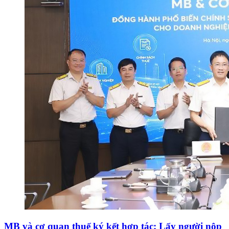
MB và cơ quan thuế ký kết hợp tác: Lấy người nộp