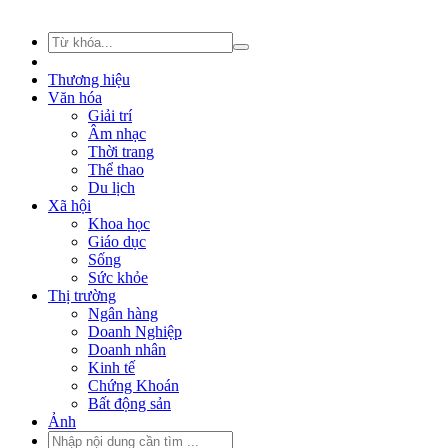
Thương hiệu
Văn hóa
Giải trí
Âm nhạc
Thời trang
Thể thao
Du lịch
Xã hội
Khoa học
Giáo dục
Sống
Sức khỏe
Thị trường
Ngân hàng
Doanh Nghiệp
Doanh nhân
Kinh tế
Chứng Khoán
Bất động sản
Ảnh