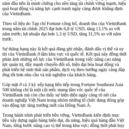
năm đầu tiên là minh chứng cho nền tảng tài chính vững mạnh, hiệu
quả hoạt động và năng lực cạnh tranh ngày càng được khẳng định
của VietinBank.
Theo số liệu do Tạp chí Fortune công bố, doanh thu của VietinBank
trong năm tài chính 2025 đạt hơn 6,8 tỷ USD, tăng 13,1% so với
năm trước; lợi nhuận đạt hơn 1,3 tỷ USD, tăng 31,5% so với năm
trước.
Sự thăng hạng này là kết quả đáng ghi nhận, đánh dấu vị thế và uy
tín của VietinBank ở tầm khu vực và quốc tế. Kết quả này đồng thời
phản ánh những nỗ lực của VietinBank trong việc nâng cao năng
lực quản trị, đẩy mạnh chuyển đổi số, hiện đại hóa hoạt động và
phát triển hệ sinh thái sản phẩm, dịch vụ theo hướng ngày càng đáp
ứng tốt hơn nhu cầu và trải nghiệm của khách hàng.
Góp mặt ở cả 3 kỳ xếp hạng liên tiếp trong Fortune Southeast Asia
500 không chỉ là một cột mốc mang tầm vóc quốc tế của
VietinBank mà còn cho thấy sự hiện diện ngày càng rõ nét của
doanh nghiệp Việt Nam trong nhóm những tổ chức đang đóng góp
vào động lực tăng trưởng mới của Đông Nam Á.
Trong hành trình phát triển bền vững, VietinBank kiên định mục
tiêu xây dựng ngân hàng hiện đại, đa năng, hiệu quả hàng đầu Việt
Nam, từng bước nâng cao vị thế trong khu vực; đồng thời phát huy