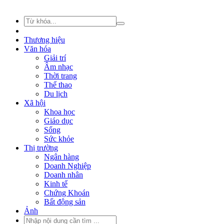
Thương hiệu
Văn hóa
Giải trí
Âm nhạc
Thời trang
Thể thao
Du lịch
Xã hội
Khoa học
Giáo dục
Sống
Sức khỏe
Thị trường
Ngân hàng
Doanh Nghiệp
Doanh nhân
Kinh tế
Chứng Khoán
Bất động sản
Ảnh