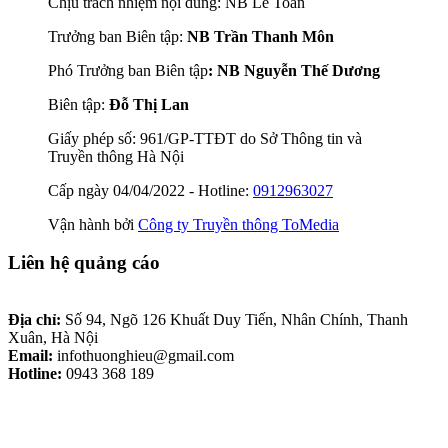
Chịu trách nhiệm nội dung: NB Lê Toản
Trưởng ban Biên tập:
NB Trần Thanh Môn
Phó Trưởng ban Biên tập
: NB Nguyễn Thế Dương
Biên tập:
Đỗ Thị Lan
Giấy phép số: 961/GP-TTĐT do Sở Thông tin và
Truyền thông Hà Nội
Cấp ngày 04/04/2022 - Hotline:
0912963027
Vận hành bởi
Công ty Truyền thông ToMedia
Liên hệ quảng cáo
Địa chỉ:
Số 94, Ngõ 126 Khuất Duy Tiến, Nhân Chính, Thanh
Xuân, Hà Nội
Email:
infothuonghieu@gmail.com
Hotline:
0943 368 189