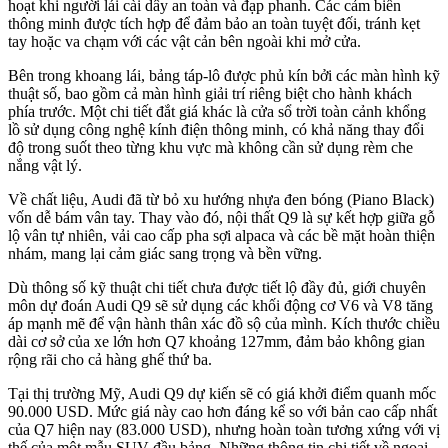
hoạt khi người lái cài dây an toàn và đạp phanh. Các cảm biến
thông minh được tích hợp để đảm bảo an toàn tuyệt đối, tránh kẹt
tay hoặc va chạm với các vật cản bên ngoài khi mở cửa.
Bên trong khoang lái, bảng táp-lô được phủ kín bởi các màn hình kỹ
thuật số, bao gồm cả màn hình giải trí riêng biệt cho hành khách
phía trước. Một chi tiết đắt giá khác là cửa sổ trời toàn cảnh khổng
lồ sử dụng công nghệ kính điện thông minh, có khả năng thay đổi
độ trong suốt theo từng khu vực mà không cần sử dụng rèm che
nắng vật lý.
Về chất liệu, Audi đã từ bỏ xu hướng nhựa đen bóng (Piano Black)
vốn dễ bám vân tay. Thay vào đó, nội thất Q9 là sự kết hợp giữa gỗ
lộ vân tự nhiên, vải cao cấp pha sợi alpaca và các bề mặt hoàn thiện
nhám, mang lại cảm giác sang trọng và bền vững.
Dù thông số kỹ thuật chi tiết chưa được tiết lộ đầy đủ, giới chuyên
môn dự đoán Audi Q9 sẽ sử dụng các khối động cơ V6 và V8 tăng
áp mạnh mẽ để vận hành thân xác đồ sộ của mình. Kích thước chiều
dài cơ sở của xe lớn hơn Q7 khoảng 127mm, đảm bảo không gian
rộng rãi cho cả hàng ghế thứ ba.
Tại thị trường Mỹ, Audi Q9 dự kiến sẽ có giá khởi điểm quanh mốc
90.000 USD. Mức giá này cao hơn đáng kể so với bản cao cấp nhất
của Q7 hiện nay (83.000 USD), nhưng hoàn toàn tương xứng với vị
thế của một mẫu SUV đầu bảng. Những thông tin chi tiết về ngoại