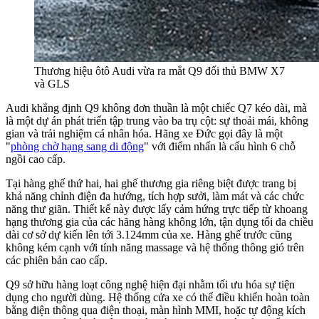
Thương hiệu ôtô Audi vừa ra mắt Q9 đối thủ BMW X7
và GLS
Audi khẳng định Q9 không đơn thuần là một chiếc Q7 kéo dài, mà
là một dự án phát triển tập trung vào ba trụ cột: sự thoải mái, không
gian và trải nghiệm cá nhân hóa. Hãng xe Đức gọi đây là một
"
phòng chờ hạng sang di động
" với điểm nhấn là cấu hình 6 chỗ
ngồi cao cấp.
Tại hàng ghế thứ hai, hai ghế thương gia riêng biệt được trang bị
khả năng chỉnh điện đa hướng, tích hợp sưởi, làm mát và các chức
năng thư giãn. Thiết kế này được lấy cảm hứng trực tiếp từ khoang
hạng thương gia của các hãng hàng không lớn, tận dụng tối đa chiều
dài cơ sở dự kiến lên tới 3.124mm của xe. Hàng ghế trước cũng
không kém cạnh với tính năng massage và hệ thống thông gió trên
các phiên bản cao cấp.
Q9 sở hữu hàng loạt công nghệ hiện đại nhằm tối ưu hóa sự tiện
dụng cho người dùng. Hệ thống cửa xe có thể điều khiển hoàn toàn
bằng điện thông qua điện thoại, màn hình MMI, hoặc tự động kích