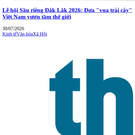
Lễ hội Sầu riêng Đắk Lắk 2026: Đưa "vua trái cây"
Việt Nam vươn tầm thế giới
30/07/2026
Kinh tế
Văn hóa
Xã Hội