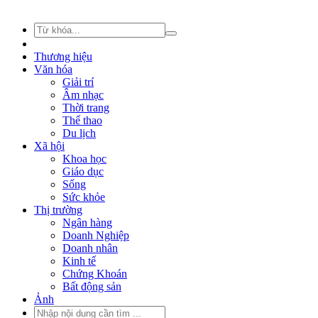
Thương hiệu
Văn hóa
Giải trí
Âm nhạc
Thời trang
Thể thao
Du lịch
Xã hội
Khoa học
Giáo dục
Sống
Sức khỏe
Thị trường
Ngân hàng
Doanh Nghiệp
Doanh nhân
Kinh tế
Chứng Khoán
Bất động sản
Ảnh