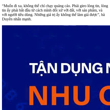
“Muốn đi xa, không thể chỉ chạy quảng cáo. Phải gieo lòng tin, lòng
tin ấy phải bắt đầu từ cách mình đối xử với đất, với sản phẩm, và
với người tiêu dùng. Những giá trị ấy không thể làm giả được”, bà
Duyên nhấn mạnh.