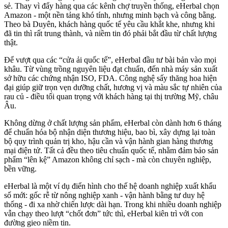
sẻ. Thay vì đẩy hàng qua các kênh chợ truyền thống, eHerbal chọn
Amazon - một nền tảng khó tính, nhưng minh bạch và công bằng.
Theo bà Duyên, khách hàng quốc tế yêu cầu khắt khe, nhưng khi
đã tin thì rất trung thành, và niềm tin đó phải bắt đầu từ chất lượng
thật.
Để vượt qua các “cửa ải quốc tế”, eHerbal đầu tư bài bản vào mọi
khâu. Từ vùng trồng nguyên liệu đạt chuẩn, đến nhà máy sản xuất
sở hữu các chứng nhận ISO, FDA. Công nghệ sấy thăng hoa hiện
đại giúp giữ trọn vẹn dưỡng chất, hương vị và màu sắc tự nhiên của
rau củ - điều tối quan trọng với khách hàng tại thị trường Mỹ, châu
Âu.
Không dừng ở chất lượng sản phẩm, eHerbal còn dành hơn 6 tháng
để chuẩn hóa bộ nhận diện thương hiệu, bao bì, xây dựng lại toàn
bộ quy trình quản trị kho, hậu cần và vận hành gian hàng thương
mại điện tử. Tất cả đều theo tiêu chuẩn quốc tế, nhằm đảm bảo sản
phẩm “lên kệ” Amazon không chỉ sạch - mà còn chuyên nghiệp,
bền vững.
eHerbal là một ví dụ điển hình cho thế hệ doanh nghiệp xuất khẩu
số mới: gốc rễ từ nông nghiệp xanh - vận hành bằng tư duy hệ
thống - đi xa nhờ chiến lược dài hạn. Trong khi nhiều doanh nghiệp
vẫn chạy theo lượt “chốt đơn” tức thì, eHerbal kiên trì với con
đường gieo niềm tin.