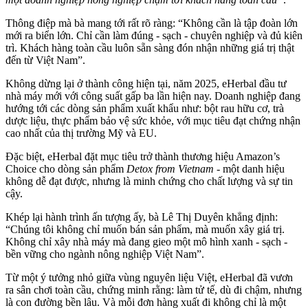
Thông điệp mà bà mang tới rất rõ ràng: “Không cần là tập đoàn lớn
mới ra biển lớn. Chỉ cần làm đúng - sạch - chuyên nghiệp và đủ kiên
trì. Khách hàng toàn cầu luôn sẵn sàng đón nhận những giá trị thật
đến từ Việt Nam”.
Không dừng lại ở thành công hiện tại, năm 2025, eHerbal đầu tư
nhà máy mới với công suất gấp ba lần hiện nay. Doanh nghiệp đang
hướng tới các dòng sản phẩm xuất khẩu như: bột rau hữu cơ, trà
dược liệu, thực phẩm bảo vệ sức khỏe, với mục tiêu đạt chứng nhận
cao nhất của thị trường Mỹ và EU.
Đặc biệt, eHerbal đặt mục tiêu trở thành thương hiệu Amazon’s
Choice cho dòng sản phẩm
Detox from Vietnam
- một danh hiệu
không dễ đạt được, nhưng là minh chứng cho chất lượng và sự tin
cậy.
Khép lại hành trình ấn tượng ấy, bà Lê Thị Duyên khẳng định:
“Chúng tôi không chỉ muốn bán sản phẩm, mà muốn xây giá trị.
Không chỉ xây nhà máy mà đang gieo một mô hình xanh - sạch -
bền vững cho ngành nông nghiệp Việt Nam”.
Từ một ý tưởng nhỏ giữa vùng nguyên liệu Việt, eHerbal đã vươn
ra sân chơi toàn cầu, chứng minh rằng: làm tử tế, dù đi chậm, nhưng
là con đường bền lâu. Và mỗi đơn hàng xuất đi không chỉ là một