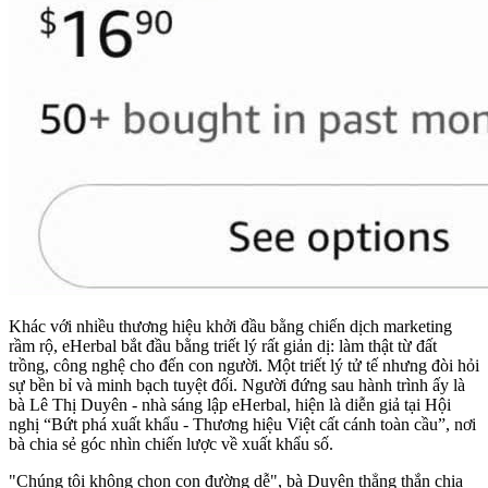
Khác với nhiều thương hiệu khởi đầu bằng chiến dịch marketing
rầm rộ, eHerbal bắt đầu bằng triết lý rất giản dị: làm thật từ đất
trồng, công nghệ cho đến con người. Một triết lý tử tế nhưng đòi hỏi
sự bền bỉ và minh bạch tuyệt đối. Người đứng sau hành trình ấy là
bà Lê Thị Duyên - nhà sáng lập eHerbal, hiện là diễn giả tại Hội
nghị “Bứt phá xuất khẩu - Thương hiệu Việt cất cánh toàn cầu”, nơi
bà chia sẻ góc nhìn chiến lược về xuất khẩu số.
"Chúng tôi không chọn con đường dễ", bà Duyên thẳng thắn chia