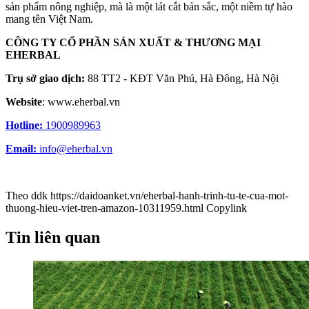
sản phẩm nông nghiệp, mà là một lát cắt bản sắc, một niềm tự hào
mang tên Việt Nam.
CÔNG TY CỔ PHẦN SẢN XUẤT & THƯƠNG MẠI
EHERBAL
Trụ sở giao dịch:
88 TT2 - KĐT Văn Phú, Hà Đông, Hà Nội
Website
: www.eherbal.vn
Hotline:
1900989963
Email:
info@eherbal.vn
Theo ddk
https://daidoanket.vn/eherbal-hanh-trinh-tu-te-cua-mot-
thuong-hieu-viet-tren-amazon-10311959.html
Copylink
Tin liên quan