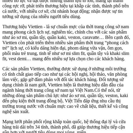
nhiều nỗ lực và đạt được những thành tựu to lớn, mang lại thành
công rực rỡ, phát triển thương hiệu tại khắp các tỉnh, thành phố trên
cả nước, với nhiều cơ sở, chi nhánh hoạt động; nhận được sự tin
tưởng sử dụng của nhiều người tiêu dùng.
Thương hiệu Viettien - là sự chuẩn mực của thời trang công sở nam
mang phong cách lịch sự, nghiêm túc, chỉnh chu với các sản phẩm
như áo sơ mi, quần tây, quần kaki, veston, caravatte… Bên cạnh đó,
Viettien còn phát triển thêm nhiều sản phẩm thời trang “phong cách
trẻ” lịch sự, có kiểu dáng hiện đại, phom dáng vừa vặn, ôm gọn,
phối màu trẻ trung, tinh tế như sơ mi slim fit, quần tây và khaki slim
fit, vest demi… mang đến nhiều sự lựa chọn cho các khách hàng.
Các sản phẩm Viettien, thường được sử dụng ở những môi trường
có tính chất giao tiếp cao như tại các hội nghị, hội thảo, văn phòng
làm việc, gặp gỡ đàm phán với đối tác khách hàng. Đối tượng sử
dụng chính là nam giới, Viettien hiện là thương hiệu dẫn đầu của
ngành hàng thời trang công sở nam tại Việt Nam.Có thể nói, từ
những dòng sản phẩm chủ lực như áo sơ mi, quần tây, veston, kaki
đến phụ kiện thời trang đồng bộ, Việt Tiến đáp ứng nhu cầu thị
trường trong nước với chuẩn mực cao về chất liệu, thiết kế và công
nghệ sản xuất.
Mạng lưới phân phối rộng khắp toàn quốc, hệ thống đại lý và cửa
hàng trải dài trên 34 tỉnh, thành phố, đã giúp thương hiệu tiếp cận
gần hơn với người tiêu dùng mọi vùng, miền.