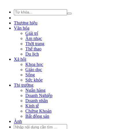
Thương hiệu
Văn hóa
Giải trí
Âm nhạc
Thời trang
Thể thao
Du lịch
Xã hội
Khoa học
Giáo dục
Sống
Sức khỏe
Thị trường
Ngân hàng
Doanh Nghiệp
Doanh nhân
Kinh tế
Chứng Khoán
Bất động sản
Ảnh