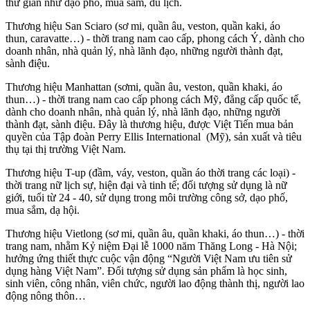
thư giãn như dạo phố, mua sắm, du lịch.
Thương hiệu San Sciaro (sơ mi, quần âu, veston, quần kaki, áo
thun, caravatte…) - thời trang nam cao cấp, phong cách Ý, dành cho
doanh nhân, nhà quản lý, nhà lãnh đạo, những người thành đạt,
sành điệu.
Thương hiệu Manhattan (sơmi, quần âu, veston, quần khaki, áo
thun…) - thời trang nam cao cấp phong cách Mỹ, đẳng cấp quốc tế,
dành cho doanh nhân, nhà quản lý, nhà lãnh đạo, những người
thành đạt, sành điệu. Đây là thương hiệu, được Việt Tiến mua bản
quyền của Tập đoàn Perry Ellis International (Mỹ), sản xuất và tiêu
thụ tại thị trường Việt Nam.
Thương hiệu T-up (đầm, váy, veston, quần áo thời trang các loại) -
thời trang nữ lịch sự, hiện đại và tinh tế; đối tượng sử dụng là nữ
giới, tuổi từ 24 - 40, sử dụng trong môi trường công sở, dạo phố,
mua sắm, dạ hội.
Thương hiệu Vietlong (sơ mi, quần âu, quần khaki, áo thun…) - thời
trang nam, nhằm Kỷ niệm Đại lễ 1000 năm Thăng Long - Hà Nội;
hưởng ứng thiết thực cuộc vận động “Người Việt Nam ưu tiên sử
dụng hàng Việt Nam”. Đối tượng sử dụng sản phẩm là học sinh,
sinh viên, công nhân, viên chức, người lao động thành thị, người lao
động nông thôn…