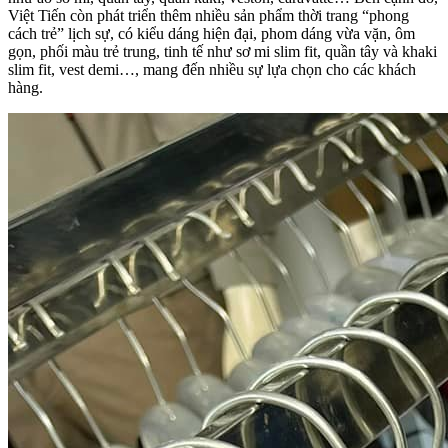
Việt Tiến còn phát triển thêm nhiều sản phẩm thời trang “phong
cách trẻ” lịch sự, có kiểu dáng hiện đại, phom dáng vừa vặn, ôm
gọn, phối màu trẻ trung, tinh tế như sơ mi slim fit, quần tây và khaki
slim fit, vest demi…, mang đến nhiều sự lựa chọn cho các khách
hàng.