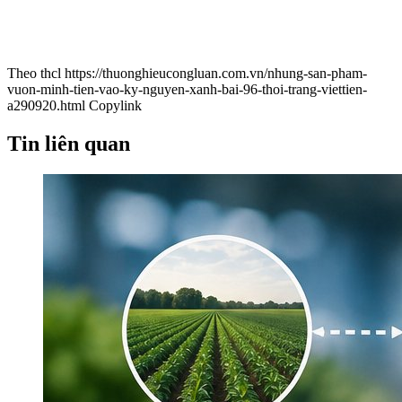
Theo thcl
https://thuonghieucongluan.com.vn/nhung-san-pham-
vuon-minh-tien-vao-ky-nguyen-xanh-bai-96-thoi-trang-viettien-
a290920.html
Copylink
Tin liên quan