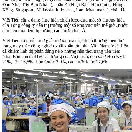
Đào Nha, Tây Ban Nha...), châu Á (Nhật Bản, Hàn Quốc, Hồng
Kông, Singapore, Malaysia, Indonesia, Lào, Myanmar...), châu Úc.
Việt Tiến cũng đang thực hiện chiến lược đưa một số thương hiệu
của Tổng công ty đến thị trường một số khu vực trên thế giới, bước
đầu tiên đưa đến thị trường các nước châu Á.
Việt Tiến có quyền mơ giấc mơ xa hoa đó, khi là thương hiệu thời
trang may mặc công nghiệp xuất khẩu lớn nhất Việt Nam. Việt Tiến
đã chiếm lĩnh thị phần đáng nể ở những nền thời trang tiên tiến:
Nhật Bản chiếm 31% sản lượng của Việt Tiến; con số ở Hoa Kỳ là
21%, EU 16,5%, Hàn Quốc 3,9%, các nước khác 27,6%…