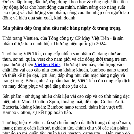
Đơn vị tập trung đầu tư, ứng dụng khoa học & công nghệ tiên tiến
(tự động hóa) cho hoạt động của mình, nhằm nâng cao năng suất
lao động và chất lượng sản phẩm, nâng cao thu nhập của người lao
động và hiệu quả sản xuất, kinh doanh.
Sản phẩm đáp ứng nhu cầu mặc hằng ngày & trang trọng
Thời trang Viettien, của Tổng công ty CP May Việt Tiến - là sản
phẩm được trao danh hiệu Thương hiệu quốc gia 2024.
Thời trang Việt Tiến, cung cấp nhiều sản phẩm đa dạng như áo
thun, sơ mi, quần, vest cho nam giới và các dòng thời trang trẻ em
qua thương hiệu
Viettien Kids
. Thương hiệu này, chú trọng vào
chất liệu vải cao cấp như cotton kháng khuẩn, bamboo nano tencel
và thiết kế hiện đại, lịch lãm, đáp ứng nhu cầu mặc hàng ngày và
trang trọng. Bên cạnh sản phẩm bán lẻ, Việt Tiến còn cung cấp dịch
vụ may đồng phục và quà tặng theo yêu cầu.
Sản phẩm - sử dụng nhiều chất liệu vải cao cấp và có tính năng đặc
biệt, như: Modal Cotton Spun, thoáng mát, dễ chịu; Cotton Anti-
Bacteria, kháng khuẩn; Bamboo nano tencel, thấm hút vượt trội;
Bambo Cotton, sự kết hợp hoàn hảo.
Thương hiệu Viettien - là sự chuẩn mực của thời trang công sở nam,
mang phong cách lịch sự, nghiêm túc, chỉnh chu với các sản phẩm
như áo sơ mi, quần tây, quần kaki, veston, caravatte… Bên cạnh đó,