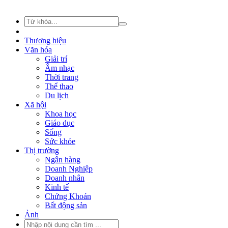
Thương hiệu
Văn hóa
Giải trí
Âm nhạc
Thời trang
Thể thao
Du lịch
Xã hội
Khoa học
Giáo dục
Sống
Sức khỏe
Thị trường
Ngân hàng
Doanh Nghiệp
Doanh nhân
Kinh tế
Chứng Khoán
Bất động sản
Ảnh