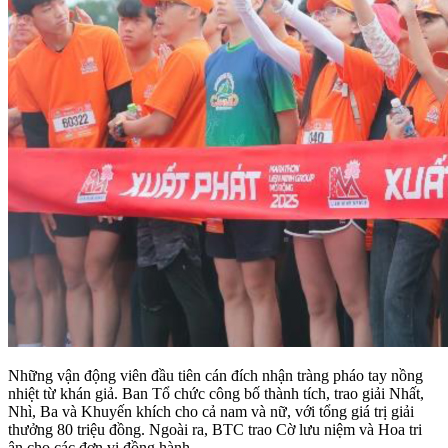
Những vận động viên đầu tiên cán đích nhận tràng pháo tay nồng
nhiệt từ khán giả. Ban Tổ chức công bố thành tích, trao giải Nhất,
Nhì, Ba và Khuyến khích cho cả nam và nữ, với tổng giá trị giải
thưởng 80 triệu đồng. Ngoài ra, BTC trao Cờ lưu niệm và Hoa tri
ân cho các đơn vị đồng hành.