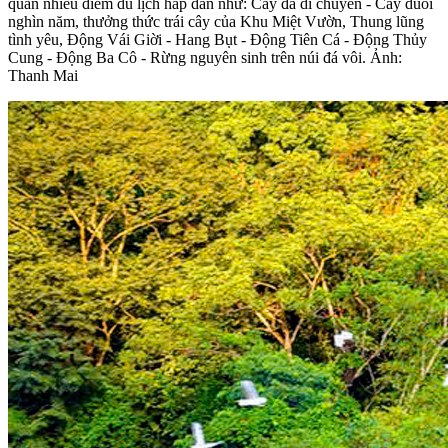
quan nhiều điểm du lịch hấp dẫn như: Cây đa di chuyển - Cây duối
nghìn năm, thưởng thức trái cây của Khu Miệt Vườn, Thung lũng
tình yêu, Động Vái Giời - Hang Bụt - Động Tiên Cá - Động Thủy
Cung - Động Ba Cô - Rừng nguyên sinh trên núi đá vôi. Ảnh:
Thanh Mai