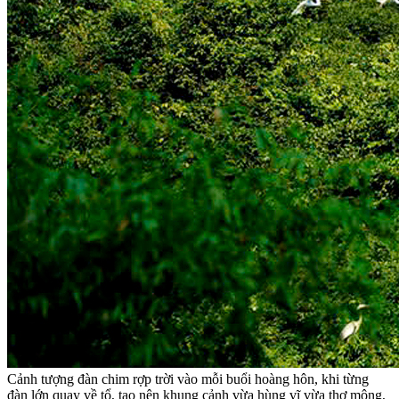
Cảnh tượng đàn chim rợp trời vào mỗi buổi hoàng hôn, khi từng
đàn lớn quay về tổ, tạo nên khung cảnh vừa hùng vĩ vừa thơ mộng,