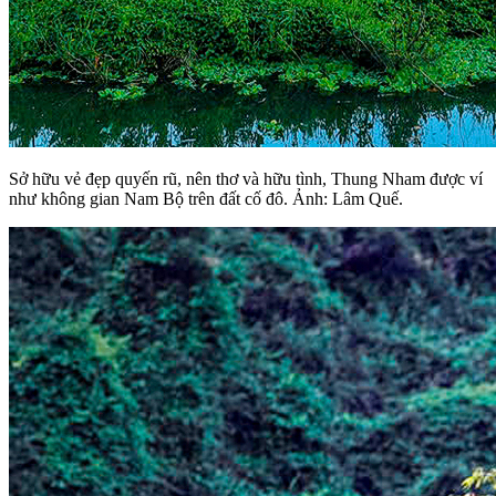
Sở hữu vẻ đẹp quyến rũ, nên thơ và hữu tình, Thung Nham được ví
như không gian Nam Bộ trên đất cố đô. Ảnh: Lâm Quế.