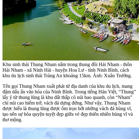
Khu sinh thái Thung Nham nằm trong thung đồi Hải Nham - thôn
Hải Nham - xã Ninh Hải - huyện Hoa Lư - tỉnh Ninh Bình, cách
khu du lịch sinh thái Tràng An khoảng 15km. Ảnh: Xuân Trường.
Tên gọi Thung Nham xuất phát từ địa danh của khu du lịch, mang
đậm dấu ấn văn hóa của Ninh Bình. Trong tiếng Hán Việt, “Thung”
lấy ý từ thung lũng là khu đất thấp có núi bao quanh, còn “Nham”
chỉ núi cao hiểm trở, vách đá dựng đứng. Như vậy, Thung Nham
được hiểu là thung lũng được ôm trọn bởi những vách đá hùng vĩ,
tạo nên sự hòa quyện tuyệt đẹp giữa vẻ đẹp thiên nhiên hùng vĩ và
thơ mộng.