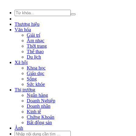
Thương hiệu
Văn hóa
Giải trí
Âm nhạc
Thời trang
Thể thao
Du lịch
Xã hội
Khoa học
Giáo dục
Sống
Sức khỏe
Thị trường
Ngân hàng
Doanh Nghiệp
Doanh nhân
Kinh tế
Chứng Khoán
Bất động sản
Ảnh