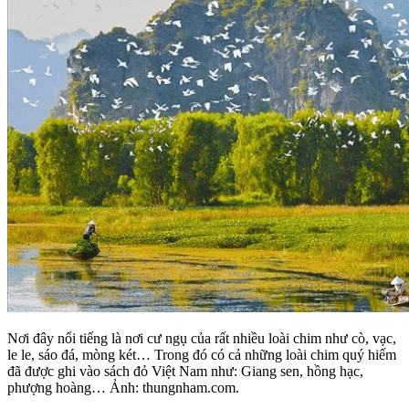
Nơi đây nổi tiếng là nơi cư ngụ của rất nhiều loài chim như cò, vạc,
le le, sáo đá, mòng két… Trong đó có cả những loài chim quý hiếm
đã được ghi vào sách đỏ Việt Nam như: Giang sen, hồng hạc,
phượng hoàng… Ảnh: thungnham.com.