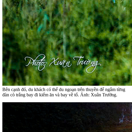
Bên cạnh đó, du khách có thể du ngoạn trên thuyền để ngắm từng
đàn cò trắng bay đi kiếm ăn và bay về tổ. Ảnh: Xuân Trường.