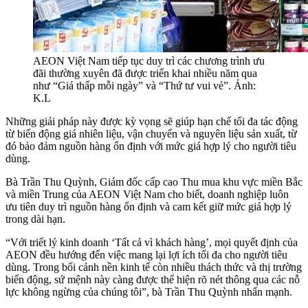
AEON Việt Nam tiếp tục duy trì các chương trình ưu
đãi thường xuyên đã được triển khai nhiều năm qua
như “Giá thấp mỗi ngày” và “Thứ tư vui vẻ”. Ảnh:
K.L
Những giải pháp này được kỳ vọng sẽ giúp hạn chế tối đa tác động
từ biến động giá nhiên liệu, vận chuyển và nguyên liệu sản xuất, từ
đó bảo đảm nguồn hàng ổn định với mức giá hợp lý cho người tiêu
dùng.
Bà Trần Thu Quỳnh, Giám đốc cấp cao Thu mua khu vực miền Bắc
và miền Trung của AEON Việt Nam cho biết, doanh nghiệp luôn
ưu tiên duy trì nguồn hàng ổn định và cam kết giữ mức giá hợp lý
trong dài hạn.
“Với triết lý kinh doanh ‘Tất cả vì khách hàng’, mọi quyết định của
AEON đều hướng đến việc mang lại lợi ích tối đa cho người tiêu
dùng. Trong bối cảnh nền kinh tế còn nhiều thách thức và thị trường
biến động, sứ mệnh này càng được thể hiện rõ nét thông qua các nỗ
lực không ngừng của chúng tôi”, bà Trần Thu Quỳnh nhấn mạnh.