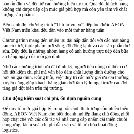
bán ổn định và đến từ các thương hiệu uy tín. Qua đó, khách hàng
không chỉ được tiếp cận mức giá phù hợp mà còn yên tâm về chất
lượng sản phẩm.
Bên cạnh đó, chương trình “Thứ tư vui vẻ” tiếp tục được AEON
Việt Nam triển khai đều đặn vào mỗi thứ tư hằng tuần.
Chương trình mang đến nhiều ưu đãi hấp dẫn đối với các mặt hàng
rau củ tươi, thực phẩm tươi sống, đồ đông lạnh và các sản phẩm bơ
sữa. Đây đều là những nhóm hàng có ảnh hưởng trực tiếp đến bữa
ăn hằng ngày của mỗi gia đình.
Nhờ các chương trình ưu đãi định kỳ, người tiêu dùng có thêm cơ
hội tiết kiệm chi phí mà vẫn bảo đảm chất lượng dinh dưỡng cho
bữa ăn gia đình. Đồng thời, việc duy trì các mức giá ưu đãi thường
xuyên cũng giúp khách hàng giảm bớt tâm lý lo ngại trước các đợt
tăng giá đột biến trên thị trường.
Chủ động kiểm soát chi phí, ổn định nguồn cung
Để duy trì mức giá hợp lý trong bối cảnh thị trường còn nhiều biến
động, AEON Việt Nam cho biết doanh nghiệp đang chủ động phối
hợp chặt chẽ với các đối tác và nhà cung cấp nhằm cải thiện chuỗi
cung ứng, kiểm soát chi phí đầu vào và tối ưu hóa hoạt động
logistics.