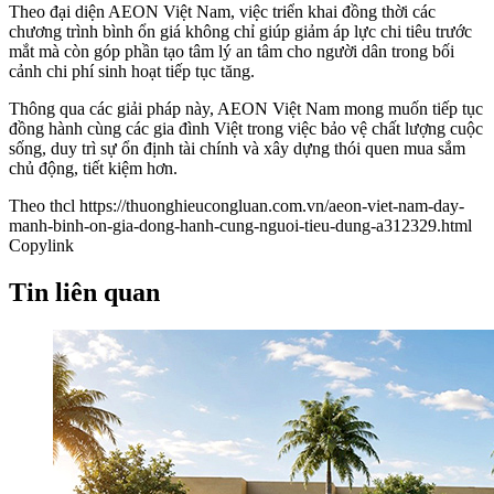
Theo đại diện AEON Việt Nam, việc triển khai đồng thời các
chương trình bình ổn giá không chỉ giúp giảm áp lực chi tiêu trước
mắt mà còn góp phần tạo tâm lý an tâm cho người dân trong bối
cảnh chi phí sinh hoạt tiếp tục tăng.
Thông qua các giải pháp này, AEON Việt Nam mong muốn tiếp tục
đồng hành cùng các gia đình Việt trong việc bảo vệ chất lượng cuộc
sống, duy trì sự ổn định tài chính và xây dựng thói quen mua sắm
chủ động, tiết kiệm hơn.
Theo thcl
https://thuonghieucongluan.com.vn/aeon-viet-nam-day-
manh-binh-on-gia-dong-hanh-cung-nguoi-tieu-dung-a312329.html
Copylink
Tin liên quan