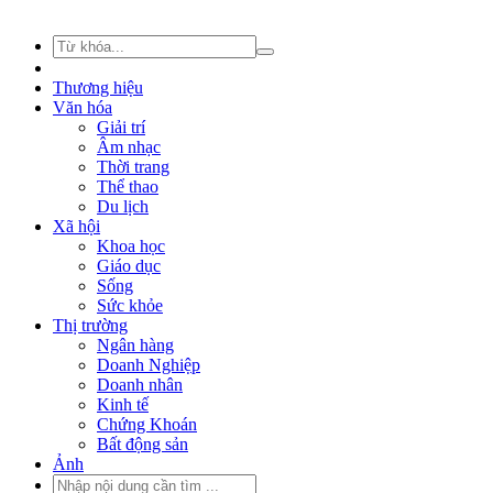
Thương hiệu
Văn hóa
Giải trí
Âm nhạc
Thời trang
Thể thao
Du lịch
Xã hội
Khoa học
Giáo dục
Sống
Sức khỏe
Thị trường
Ngân hàng
Doanh Nghiệp
Doanh nhân
Kinh tế
Chứng Khoán
Bất động sản
Ảnh