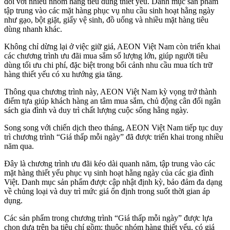
đối với nhiều nhóm hàng tiêu dùng thiết yếu. Danh mục sản phẩm
tập trung vào các mặt hàng phục vụ nhu cầu sinh hoạt hằng ngày
như gạo, bột giặt, giấy vệ sinh, đồ uống và nhiều mặt hàng tiêu
dùng nhanh khác.
Không chỉ dừng lại ở việc giữ giá, AEON Việt Nam còn triển khai
các chương trình ưu đãi mua sắm số lượng lớn, giúp người tiêu
dùng tối ưu chi phí, đặc biệt trong bối cảnh nhu cầu mua tích trữ
hàng thiết yếu có xu hướng gia tăng.
Thông qua chương trình này, AEON Việt Nam kỳ vọng trở thành
điểm tựa giúp khách hàng an tâm mua sắm, chủ động cân đối ngân
sách gia đình và duy trì chất lượng cuộc sống hằng ngày.
Song song với chiến dịch theo tháng, AEON Việt Nam tiếp tục duy
trì chương trình “Giá thấp mỗi ngày” đã được triển khai trong nhiều
năm qua.
Đây là chương trình ưu đãi kéo dài quanh năm, tập trung vào các
mặt hàng thiết yếu phục vụ sinh hoạt hằng ngày của các gia đình
Việt. Danh mục sản phẩm được cập nhật định kỳ, bảo đảm đa dạng
về chủng loại và duy trì mức giá ổn định trong suốt thời gian áp
dụng.
Các sản phẩm trong chương trình “Giá thấp mỗi ngày” được lựa
chọn dựa trên ba tiêu chí gồm: thuộc nhóm hàng thiết yếu, có giá