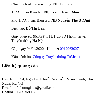
Chịu trách nhiệm nội dung: NB Lê Toản
Trưởng ban Biên tập:
NB Trần Thanh Môn
Phó Trưởng ban Biên tập
: NB Nguyễn Thế Dương
Biên tập:
Đỗ Thị Lan
Giấy phép số: 961/GP-TTĐT do Sở Thông tin và
Truyền thông Hà Nội
Cấp ngày 04/04/2022 - Hotline:
0912963027
Vận hành bởi
Công ty Truyền thông ToMedia
Liên hệ quảng cáo
Địa chỉ:
Số 94, Ngõ 126 Khuất Duy Tiến, Nhân Chính, Thanh
Xuân, Hà Nội
Email:
infothuonghieu@gmail.com
Hotline:
0943 368 189