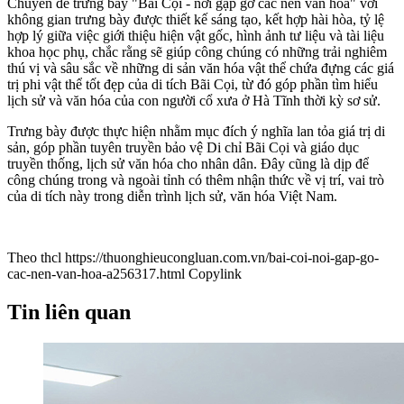
Chuyên đề trưng bày "Bãi Cọi - nơi gặp gỡ các nền văn hóa" với
không gian trưng bày được thiết kế sáng tạo, kết hợp hài hòa, tỷ lệ
hợp lý giữa việc giới thiệu hiện vật gốc, hình ảnh tư liệu và tài liệu
khoa học phụ, chắc rằng sẽ giúp công chúng có những trải nghiêm
thú vị và sâu sắc về những di sản văn hóa vật thể chứa đựng các giá
trị phi vật thể tốt đẹp của di tích Bãi Cọi, từ đó góp phần tìm hiểu
lịch sử và văn hóa của con người cổ xưa ở Hà Tĩnh thời kỳ sơ sử.
Trưng bày được thực hiện nhằm mục đích ý nghĩa lan tỏa giá trị di
sản, góp phần tuyên truyền bảo vệ Di chỉ Bãi Cọi và giáo dục
truyền thống, lịch sử văn hóa cho nhân dân. Đây cũng là dịp để
công chúng trong và ngoài tỉnh có thêm nhận thức về vị trí, vai trò
của di tích này trong diễn trình lịch sử, văn hóa Việt Nam.
Theo thcl
https://thuonghieucongluan.com.vn/bai-coi-noi-gap-go-
cac-nen-van-hoa-a256317.html
Copylink
Tin liên quan