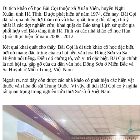
Di tích khảo cổ học Bãi Cọi thuộc xã Xuân Viên, huyện Nghi
Xuân, tỉnh Hà Tĩnh. Được phát hiện từ năm 1974, đến nay, Bãi Cọi
đã trải qua nhiều đợt thăm dò và khai quật, trong đó, đáng chú ý
nhất là các đợt nghiên cứu, khai quật do Bảo tàng Lịch sử quốc gia
phối hợp với Bảo tàng tỉnh Hà Tĩnh và các nhà khảo cổ học Hàn
Quốc thực hiện từ năm 2008 - 2012.
Kết quả khai quật cho thấy, Bãi Cọi là di tích khảo cổ học đặc biệt,
bởi nó mang đặc trưng của cả hai nền văn hóa Đông Sơn và Sa
Huỳnh nổi tiếng. Điều đó chứng tỏ, với vị trí đặc biệt, Bãi Cọi chính
là nơi hội tụ, gặp gỡ của cư dân văn hóa Đông Sơn ở Miền Bắc và
Sa Huỳnh ở Miền Trung, Việt Nam.
Ngoài ra, nơi đây còn được các nhà khảo cổ phát hiện các hiện vật
thuộc văn hóa đồ sắt Trung Quốc. Vì vậy, di tích Bãi Cọi có ý nghĩa
rất quan trọng trong nghiên cứu thời Sơ sử ở Việt Nam.