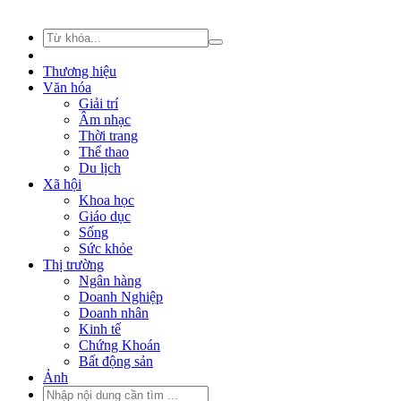
Thương hiệu
Văn hóa
Giải trí
Âm nhạc
Thời trang
Thể thao
Du lịch
Xã hội
Khoa học
Giáo dục
Sống
Sức khỏe
Thị trường
Ngân hàng
Doanh Nghiệp
Doanh nhân
Kinh tế
Chứng Khoán
Bất động sản
Ảnh