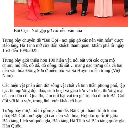
Bãi Cọi - Nơi gặp gỡ các nền văn hóa
Trưng bày chuyên đề “Bãi Cọi - nơi gặp gỡ các nền văn hóa” được
Bảo tàng Hà Tĩnh mở cửa đón khách tham quan, khám phá từ ngày
15/3 đến 10/9/2025.
Trưng bày giới thiệu hơn 100 hiện vật, nổi bật với các cụm mộ
chum, mộ đất, đồ đá, đồ đồng, đồ sắt… mang đặc trưng của cả hai
nền văn hóa Đông Sơn ở miền bắc và Sa Huỳnh miền trung (Việt
Nam).
Các hiện vật phản ánh đời sống vật chất và tinh thần phong phú, tập
tục, tín ngưỡng độc đáo, sinh hoạt và giao lưu văn hóa, thương mại
của cư dân cổ. Qua đó, làm nổi bật vai trò giá trị của di tích Bãi Cọi
đối với khu vực, trong lĩnh vực khảo cổ học.
Trưng bày được bố trí gồm 3 chủ đề: Bãi Cọi - hành trình khám
phá; Bãi Cọi - nơi gặp gỡ các nền văn hóa; Hợp tác quốc tế giữa
Bảo tàng Lịch sử quốc gia, Bảo tàng Hà Tĩnh và Bảo tàng quốc gia
Hàn Quốc.