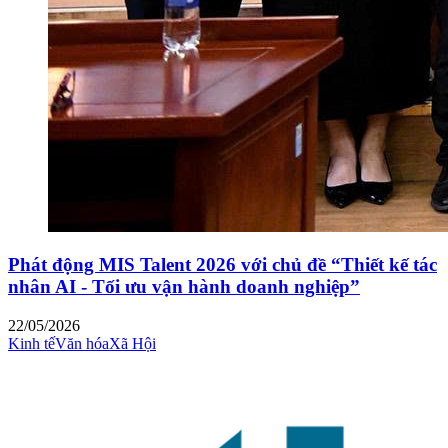
Phát động MIS Talent 2026 với chủ đề “Thiết kế tác
nhân AI - Tối ưu vận hành doanh nghiệp”
22/05/2026
Kinh tế
Văn hóa
Xã Hội