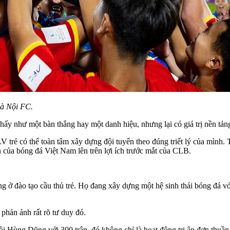
Hà Nội FC.
hấy như một bàn thắng hay một danh hiệu, nhưng lại có giá trị nền tản
trẻ có thể toàn tâm xây dựng đội tuyển theo đúng triết lý của mình.
 của bóng đá Việt Nam lên trên lợi ích trước mắt của CLB.
 đào tạo cầu thủ trẻ. Họ đang xây dựng một hệ sinh thái bóng đá với t
ản ánh rất rõ tư duy đó.
 Hùng Dũng với 300 trận, đó không chỉ là hoạt động tri ân đơn thuần. 