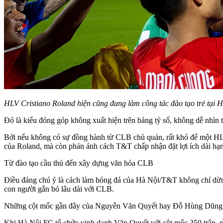
HLV Cristiano Roland hiện cũng đang làm công tác đào tạo trẻ tại 
Đó là kiểu đóng góp không xuất hiện trên bảng tỷ số, không dễ nhìn t
Bởi nếu không có sự đồng hành từ CLB chủ quản, rất khó để một HLV 
của Roland, mà còn phản ánh cách T&T chấp nhận đặt lợi ích dài hạn
Từ đào tạo cầu thủ đến xây dựng văn hóa CLB
Điều đáng chú ý là cách làm bóng đá của Hà Nội/T&T không chỉ dừng ở
con người gắn bó lâu dài với CLB.
Những cột mốc gần đây của Nguyễn Văn Quyết hay Đỗ Hùng Dũng ph
Khi Hà Nội FC tổ chức vinh danh Văn Quyết với cột mốc 350 trận, rồi