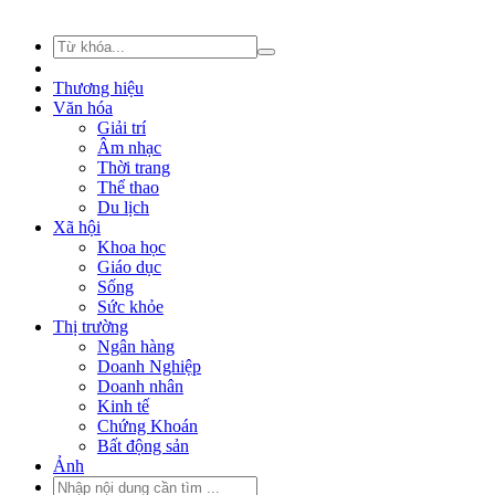
Thương hiệu
Văn hóa
Giải trí
Âm nhạc
Thời trang
Thể thao
Du lịch
Xã hội
Khoa học
Giáo dục
Sống
Sức khỏe
Thị trường
Ngân hàng
Doanh Nghiệp
Doanh nhân
Kinh tế
Chứng Khoán
Bất động sản
Ảnh