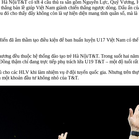
up, Hà Nội/T&T có tới 4 cầu thủ ra sân gồm Nguyễn Lực, Quý Vương, 
n thắng bản lề giúp Việt Nam giành chiến thắng ngược dòng. Dấu ấn c
u đó cho thấy đây không còn là sự hiện diện mang tính quân số, mà là
n đã âm thầm tạo điều kiện để ban huấn luyện U17 Việt Nam có thể tập
ơng đều thuộc hệ thống đào tạo trẻ Hà Nội/T&T. Trong suốt hai năm qu
ồng thậm chí đang trực tiếp phụ trách lứa U19 T&T – một độ tuổi rất qu
 cho các HLV khi làm nhiệm vụ ở đội tuyển quốc gia. Nhưng trên thự
n là một khoản đầu tư không nhỏ của T&T.