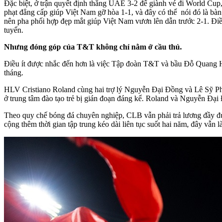
Đặc biệt, ở trận quyết định thắng UAE 3-2 để giành vé đi World C
phạt đẳng cấp giúp Việt Nam gỡ hòa 1-1, và đây có thể nói đó là bà
nên pha phối hợp đẹp mắt giúp Việt Nam vươn lên dẫn trước 2-1. Điề
tuyển.
Nhưng đóng góp của T&T không chỉ nằm ở cầu thủ.
Điều ít được nhắc đến hơn là việc Tập đoàn T&T và bầu Đỗ Quang Hiể
tháng.
HLV Cristiano Roland cùng hai trợ lý Nguyễn Đại Đồng và Lê Sỹ Phư
ở trung tâm đào tạo trẻ bị gián đoạn đáng kể. Roland và Nguyễn Đại Đ
Theo quy chế bóng đá chuyên nghiệp, CLB vẫn phải trả lương đầy đủ
cộng thêm thời gian tập trung kéo dài liên tục suốt hai năm, đây vẫ