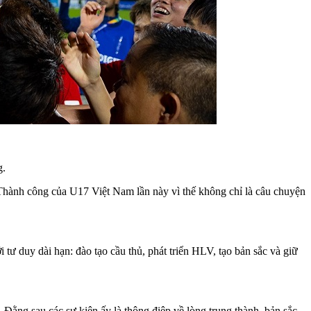
g.
 Thành công của U17 Việt Nam lần này vì thế không chỉ là câu chuyện
ư duy dài hạn: đào tạo cầu thủ, phát triển HLV, tạo bản sắc và giữ
Đằng sau các sự kiện ấy là thông điệp về lòng trung thành, bản sắc