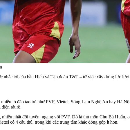
n
 nhắc tới của bầu Hiển và Tập đoàn T&T – từ việc xây dựng lực lượng
 nhiều lò đào tạo trẻ như PVF, Viettel, Sông Lam Nghệ An hay Hà N
diện rất rõ.
 nhiều nhất đội tuyển, ngang với PVF. Đó là thủ môn Chu Bá Huấn, 
l có 4 cầu thủ, trong khi các trung tâm khác đóng góp ít hơn.