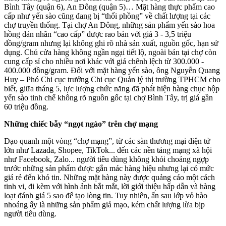
Bình Tây (quận 6), An Đông (quận 5)… Mặt hàng thực phẩm cao
cấp như yến sào cũng đang bị “thổi phồng” về chất lượng tại các
chợ truyền thống. Tại chợ An Đông, những sản phẩm yến sào hoa
hồng dán nhãn “cao cấp” được rao bán với giá 3 - 3,5 triệu
đồng/gram nhưng lại không ghi rõ nhà sản xuất, nguồn gốc, hạn sử
dụng. Chủ cửa hàng không ngần ngại tiết lộ, ngoài bán tại chợ còn
cung cấp sỉ cho nhiều nơi khác với giá chênh lệch từ 300.000 -
400.000 đồng/gram. Đối với mặt hàng yến sào, ông Nguyễn Quang
Huy – Phó Chi cục trưởng Chi cục Quản lý thị trường TPHCM cho
biết, giữa tháng 5, lực lượng chức năng đã phát hiện hàng chục hộp
yến sào tinh chế không rõ nguồn gốc tại chợ Bình Tây, trị giá gần
60 triệu đồng.
Những chiếc bẫy “ngọt ngào” trên chợ mạng
Dạo quanh một vòng “chợ mạng”, từ các sàn thương mại điện tử
lớn như Lazada, Shopee, TikTok... đến các nền tảng mạng xã hội
như Facebook, Zalo... người tiêu dùng không khỏi choáng ngợp
trước những sản phẩm được gắn mác hàng hiệu nhưng lại có mức
giá rẻ đến khó tin. Những mặt hàng này được quảng cáo một cách
tinh vi, đi kèm với hình ảnh bắt mắt, lời giới thiệu hấp dẫn và hàng
loạt đánh giá 5 sao để tạo lòng tin. Tuy nhiên, ẩn sau lớp vỏ hào
nhoáng ấy là những sản phẩm giả mạo, kém chất lượng lừa bịp
người tiêu dùng.