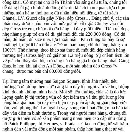
công khai. Có mặt tại chợ Bến Thành vào sáng đầu tuần, chúng tôi
dễ dàng bắt gặp hình ảnh đông đúc du khách tham quan, lựa chọn
những món hàng thời trang đủ nhãn hiệu nổi tiếng, từ túi xách
Chanel, LV, Gucci đến giày Nike, dép Cross… Đáng chú ý, các sản
phẩm này được chào bán với mức giá rẻ bất ngờ. Chỉ tay vào đôi
dép Cross trẻ em, chủ một cửa hàng tại đây giới thiệu: “Dép rất đẹp,
nhẹ nhàng giúp trẻ em dễ đi, giá mỗi đôi chỉ 220.000 đồng. Có đủ
màu, đủ mẫu, đủ size nha, lựa thoải mái”. Khi chúng tôi bày tỏ sự
hoài nghi, người bán trấn an: “Đảm bảo hàng chính hãng, hàng xịn
100%”. Thế nhưng, theo khảo sát thực tế, một đôi dép chính hãng
thương hiệu Cross hiện có giá hơn 1,2 triệu đồng. Sự chênh lệch lớn
về giá cho thấy dấu hiệu rõ ràng của hàng giả hoặc hàng nhái. Càng
đáng lo hơn khi tại chợ An Đông, một sản phẩm dép Cross “y
chang” được rao bán chỉ 80.000 đồng/đôi.
Tại Trung tâm thương mại Saigon Square, hình ảnh nhiều tiểu
thương “cửa đóng then cài” càng làm dấy lên nghi vấn về hoạt động
kinh doanh không minh bạch. Một số tiểu thương chia sẻ là do lực
lượng quản lý thị trường vừa có đợt kiểm tra và thu giữ lượng lớn
hàng hóa giả mạo tại đây nên hiện nay, phải áp dụng giải pháp vừa
bán, vừa phòng thủ. Lo ngại là vậy, song các hoạt động mua bán tại
đây vẫn diễn ra bình thường. Trong vai người mua hàng, chúng tôi
được giới thiệu vô số sản phẩm mang nhãn hiệu cao cấp như đồng
hồ Patek Philippe, túi Hermes, ví Prada… Giá dao động từ vài trăm
nghìn đến vài triệu đồng mỗi sản phẩm, thấp hơn hàng thật từ vài