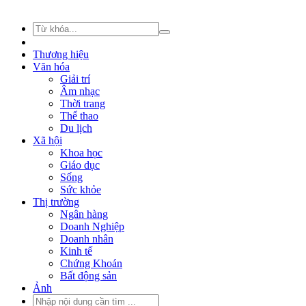
Thương hiệu
Văn hóa
Giải trí
Âm nhạc
Thời trang
Thể thao
Du lịch
Xã hội
Khoa học
Giáo dục
Sống
Sức khỏe
Thị trường
Ngân hàng
Doanh Nghiệp
Doanh nhân
Kinh tế
Chứng Khoán
Bất động sản
Ảnh