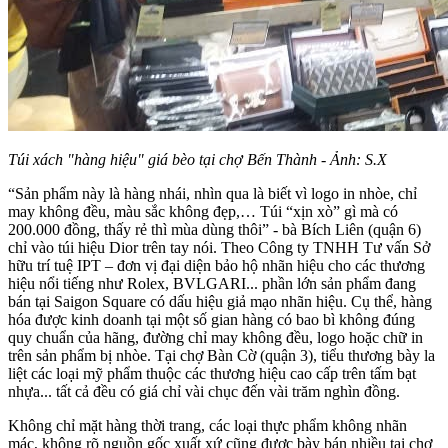
Túi xách "hàng hiệu" giá bèo tại chợ Bến Thành - Ảnh: S.X
“Sản phẩm này là hàng nhái, nhìn qua là biết vì logo in nhòe, chỉ
may không đều, màu sắc không đẹp,… Túi “xịn xò” gì mà có
200.000 đồng, thấy rẻ thì mùa dùng thôi” - bà Bích Liên (quận 6)
chỉ vào túi hiệu Dior trên tay nói. Theo Công ty TNHH Tư vấn Sở
hữu trí tuệ IPT – đơn vị đại diện bảo hộ nhãn hiệu cho các thương
hiệu nổi tiếng như Rolex, BVLGARI... phần lớn sản phẩm đang
bán tại Saigon Square có dấu hiệu giả mạo nhãn hiệu. Cụ thể, hàng
hóa được kinh doanh tại một số gian hàng có bao bì không đúng
quy chuẩn của hãng, đường chỉ may không đều, logo hoặc chữ in
trên sản phẩm bị nhòe. Tại chợ Bàn Cờ (quận 3), tiểu thương bày la
liệt các loại mỹ phẩm thuộc các thương hiệu cao cấp trên tấm bạt
nhựa... tất cả đều có giá chỉ vài chục đến vài trăm nghìn đồng.
Không chỉ mặt hàng thời trang, các loại thực phẩm không nhãn
mác, không rõ nguồn gốc xuất xứ cũng được bày bán nhiều tại chợ