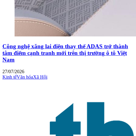
Công nghệ xăng lai điện thay thế ADAS trở thành
tâm điểm cạnh tranh mới trên thị trường ô tô Việt
Nam
27/07/2026
Kinh tế
Văn hóa
Xã Hội