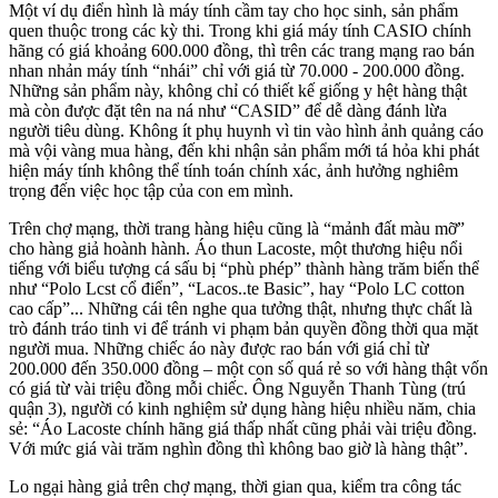
Một ví dụ điển hình là máy tính cầm tay cho học sinh, sản phẩm
quen thuộc trong các kỳ thi. Trong khi giá máy tính CASIO chính
hãng có giá khoảng 600.000 đồng, thì trên các trang mạng rao bán
nhan nhản máy tính “nhái” chỉ với giá từ 70.000 - 200.000 đồng.
Những sản phẩm này, không chỉ có thiết kế giống y hệt hàng thật
mà còn được đặt tên na ná như “CASID” để dễ dàng đánh lừa
người tiêu dùng. Không ít phụ huynh vì tin vào hình ảnh quảng cáo
mà vội vàng mua hàng, đến khi nhận sản phẩm mới tá hỏa khi phát
hiện máy tính không thể tính toán chính xác, ảnh hưởng nghiêm
trọng đến việc học tập của con em mình.
Trên chợ mạng, thời trang hàng hiệu cũng là “mảnh đất màu mỡ”
cho hàng giả hoành hành. Áo thun Lacoste, một thương hiệu nổi
tiếng với biểu tượng cá sấu bị “phù phép” thành hàng trăm biến thể
như “Polo Lcst cổ điển”, “Lacos..te Basic”, hay “Polo LC cotton
cao cấp”... Những cái tên nghe qua tưởng thật, nhưng thực chất là
trò đánh tráo tinh vi để tránh vi phạm bản quyền đồng thời qua mặt
người mua. Những chiếc áo này được rao bán với giá chỉ từ
200.000 đến 350.000 đồng – một con số quá rẻ so với hàng thật vốn
có giá từ vài triệu đồng mỗi chiếc. Ông Nguyễn Thanh Tùng (trú
quận 3), người có kinh nghiệm sử dụng hàng hiệu nhiều năm, chia
sẻ: “Áo Lacoste chính hãng giá thấp nhất cũng phải vài triệu đồng.
Với mức giá vài trăm nghìn đồng thì không bao giờ là hàng thật”.
Lo ngại hàng giả trên chợ mạng, thời gian qua, kiểm tra công tác