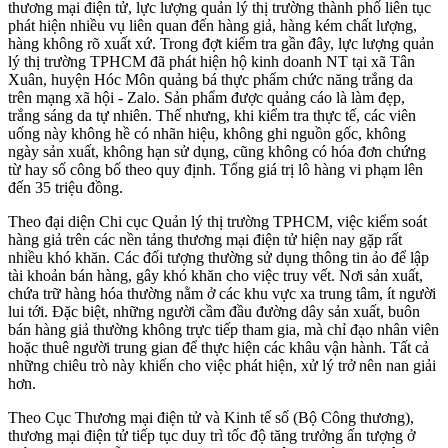
thương mại điện tử, lực lượng quản lý thị trường thành phố liên tục
phát hiện nhiều vụ liên quan đến hàng giả, hàng kém chất lượng,
hàng không rõ xuất xứ. Trong đợt kiểm tra gần đây, lực lượng quản
lý thị trường TPHCM đã phát hiện hộ kinh doanh NT tại xã Tân
Xuân, huyện Hóc Môn quảng bá thực phẩm chức năng trắng da
trên mạng xã hội - Zalo. Sản phẩm được quảng cáo là làm đẹp,
trắng sáng da tự nhiên. Thế nhưng, khi kiểm tra thực tế, các viên
uống này không hề có nhãn hiệu, không ghi nguồn gốc, không
ngày sản xuất, không hạn sử dụng, cũng không có hóa đơn chứng
từ hay số công bố theo quy định. Tổng giá trị lô hàng vi phạm lên
đến 35 triệu đồng.
Theo đại diện Chi cục Quản lý thị trường TPHCM, việc kiểm soát
hàng giả trên các nền tảng thương mại điện tử hiện nay gặp rất
nhiều khó khăn. Các đối tượng thường sử dụng thông tin ảo để lập
tài khoản bán hàng, gây khó khăn cho việc truy vết. Nơi sản xuất,
chứa trữ hàng hóa thường nằm ở các khu vực xa trung tâm, ít người
lui tới. Đặc biệt, những người cầm đầu đường dây sản xuất, buôn
bán hàng giả thường không trực tiếp tham gia, mà chỉ đạo nhân viên
hoặc thuê người trung gian để thực hiện các khâu vận hành. Tất cả
những chiêu trò này khiến cho việc phát hiện, xử lý trở nên nan giải
hơn.
Theo Cục Thương mại điện tử và Kinh tế số (Bộ Công thương),
thương mại điện tử tiếp tục duy trì tốc độ tăng trưởng ấn tượng ở