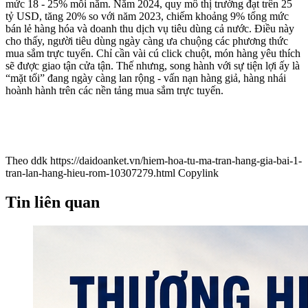
mức 18 - 25% mỗi năm. Năm 2024, quy mô thị trường đạt trên 25
tỷ USD, tăng 20% so với năm 2023, chiếm khoảng 9% tổng mức
bán lẻ hàng hóa và doanh thu dịch vụ tiêu dùng cả nước. Điều này
cho thấy, người tiêu dùng ngày càng ưa chuộng các phương thức
mua sắm trực tuyến. Chỉ cần vài cú click chuột, món hàng yêu thích
sẽ được giao tận cửa tận. Thế nhưng, song hành với sự tiện lợi ấy là
“mặt tối” đang ngày càng lan rộng - vấn nạn hàng giả, hàng nhái
hoành hành trên các nền tảng mua sắm trực tuyến.
Theo ddk
https://daidoanket.vn/hiem-hoa-tu-ma-tran-hang-gia-bai-1-
tran-lan-hang-hieu-rom-10307279.html
Copylink
Tin liên quan