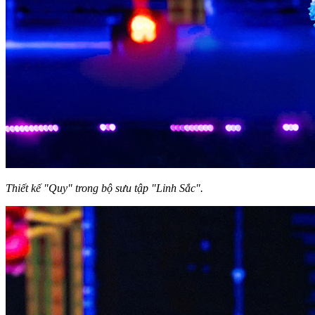
Thiết kế "Quy" trong bộ sưu tập "Linh Sắc".