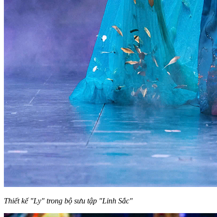
Thiết kế "Ly" trong bộ sưu tập "Linh Sắc"