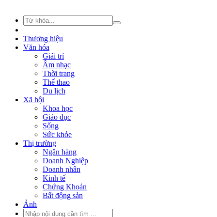
Thương hiệu
Văn hóa
Giải trí
Âm nhạc
Thời trang
Thể thao
Du lịch
Xã hội
Khoa học
Giáo dục
Sống
Sức khỏe
Thị trường
Ngân hàng
Doanh Nghiệp
Doanh nhân
Kinh tế
Chứng Khoán
Bất động sản
Ảnh