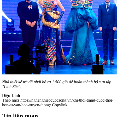
Nhà thiết kế trẻ đã phải bỏ ra 1.500 giờ để hoàn thành bộ sưu tập
"Linh Sắc".
Diệu Linh
Theo nncs
https://nghenghiepcuocsong.vn/khi-thoi-trang-duoc-thoi-
hon-tu-van-hoa-truyen-thong/
Copylink
Tin liên quan